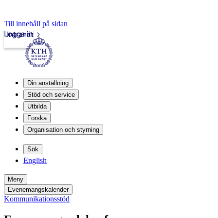
Till innehåll på sidan
Logga in
Intranät
Din anställning
Stöd och service
Utbilda
Forska
Organisation och styrning
Sök
English
Meny
Evenemangskalender
Kommunikationsstöd