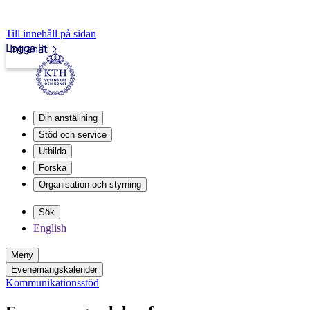
Till innehåll på sidan
Logga in
Intranät
Din anställning
Stöd och service
Utbilda
Forska
Organisation och styrning
Sök
English
Meny
Evenemangskalender
Kommunikationsstöd