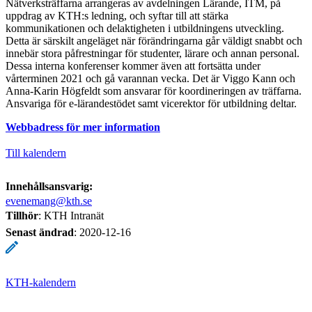
Nätverksträffarna arrangeras av avdelningen Lärande, ITM, på
uppdrag av KTH:s ledning, och syftar till att stärka
kommunikationen och delaktigheten i utbildningens utveckling.
Detta är särskilt angeläget när förändringarna går väldigt snabbt och
innebär stora påfrestningar för studenter, lärare och annan personal.
Dessa interna konferenser kommer även att fortsätta under
vårterminen 2021 och gå varannan vecka. Det är Viggo Kann och
Anna-Karin Högfeldt som ansvarar för koordineringen av träffarna.
Ansvariga för e-lärandestödet samt vicerektor för utbildning deltar.
Webbadress för mer information
Till kalendern
Innehållsansvarig:
evenemang@kth.se
Tillhör
: KTH Intranät
Senast ändrad
:
2020-12-16
KTH-kalendern