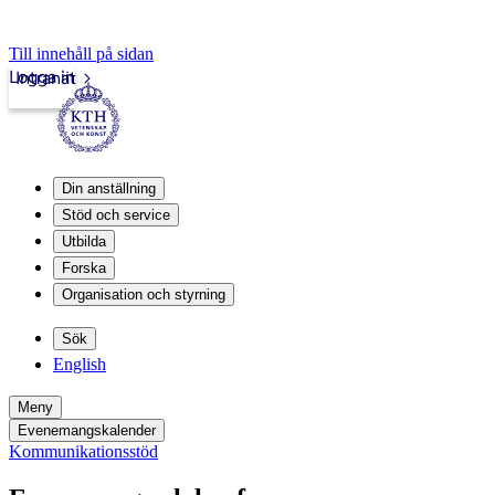
Till innehåll på sidan
Logga in
Intranät
Din anställning
Stöd och service
Utbilda
Forska
Organisation och styrning
Sök
English
Meny
Evenemangskalender
Kommunikationsstöd