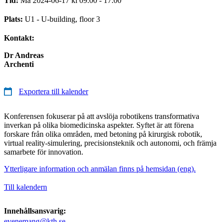
Tid:
Må 2024-06-17 kl 09.00 - 17.00
Plats:
U1 - U-building, floor 3
Kontakt:
Dr Andreas
Archenti
Exportera till kalender
Konferensen fokuserar på att avslöja robotikens transformativa
inverkan på olika biomedicinska aspekter. Syftet är att förena
forskare från olika områden, med betoning på kirurgisk robotik,
virtual reality-simulering, precisionsteknik och autonomi, och främja
samarbete för innovation.
Ytterligare information och anmälan finns på hemsidan (eng).
Till kalendern
Innehållsansvarig:
evenemang@kth.se