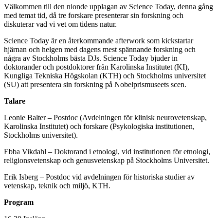
Välkommen till den nionde upplagan av Science Today, denna gång
med temat tid, då tre forskare presenterar sin forskning och
diskuterar vad vi vet om tidens natur.
Science Today är en återkommande afterwork som kickstartar
hjärnan och helgen med dagens mest spännande forskning och
några av Stockholms bästa DJs. Science Today bjuder in
doktorander och postdoktorer från Karolinska Institutet (KI),
Kungliga Tekniska Högskolan (KTH) och Stockholms universitet
(SU) att presentera sin forskning på Nobelprismuseets scen.
Talare
Leonie Balter – Postdoc (Avdelningen för klinisk neurovetenskap,
Karolinska Institutet) och forskare (Psykologiska institutionen,
Stockholms universitet).
Ebba Vikdahl – Doktorand i etnologi, vid institutionen för etnologi,
religionsvetenskap och genusvetenskap på Stockholms Universitet.
Erik Isberg – Postdoc vid avdelningen för historiska studier av
vetenskap, teknik och miljö, KTH.
Program