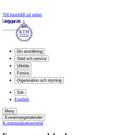
Till innehåll på sidan
Logga in
Intranät
Din anställning
Stöd och service
Utbilda
Forska
Organisation och styrning
Sök
English
Meny
Evenemangskalender
Kommunikationsstöd