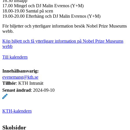
16.30 Insläpp
17.00 Mingel och DJ Malin Evrenos (Y+M)
18.00-19.00 Samtal på scen
19.00-20.00 Efterhäng och DJ Malin Evrenos (Y+M)
För biljetter och ytterligare information besök Nobel Prize Museums
webb.
Köp biljett och få ytterligare information på Nobel Prize Museums
webb
Till kalendern
Innehållsansvarig:
evenemang@kth.se
Tillhör
: KTH Intranät
Senast ändrad
:
2024-09-10
KTH-kalendern
Skolsidor