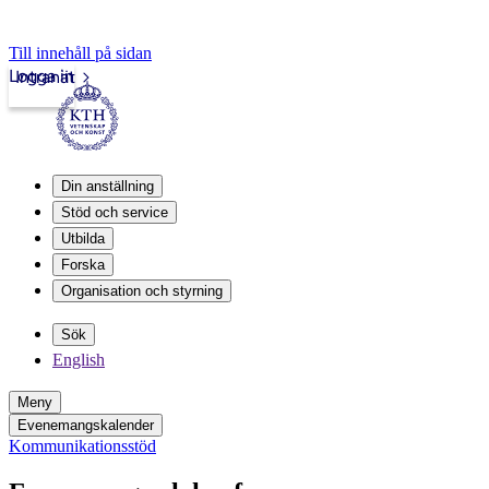
Till innehåll på sidan
Logga in
Intranät
Din anställning
Stöd och service
Utbilda
Forska
Organisation och styrning
Sök
English
Meny
Evenemangskalender
Kommunikationsstöd