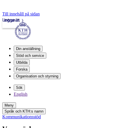
Till innehåll på sidan
Logga in
Intranät
Din anställning
Stöd och service
Utbilda
Forska
Organisation och styrning
Sök
English
Meny
Språk och KTH:s namn
Kommunikationsstöd