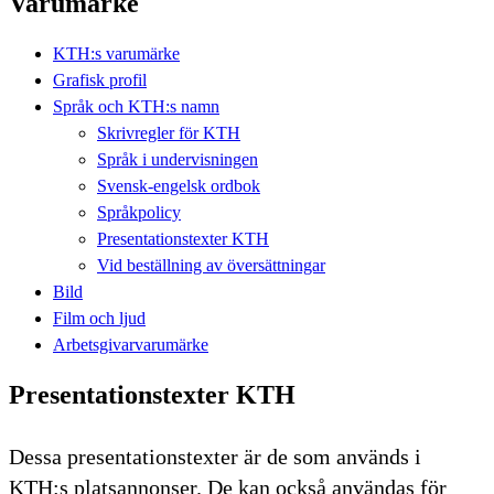
Varumärke
KTH:s varumärke
Grafisk profil
Språk och KTH:s namn
Skrivregler för KTH
Språk i undervisningen
Svensk-engelsk ordbok
Språkpolicy
Presentationstexter KTH
Vid beställning av översättningar
Bild
Film och ljud
Arbetsgivarvarumärke
Presentationstexter KTH
Dessa presentationstexter är de som används i
KTH:s platsannonser. De kan också användas för