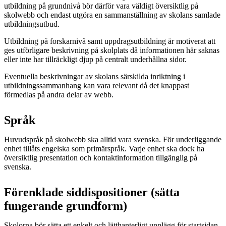
utbildning på grundnivå bör därför vara väldigt översiktlig på
skolwebb och endast utgöra en sammanställning av skolans samlade
utbildningsutbud.
Utbildning på forskarnivå samt uppdragsutbildning är motiverat att
ges utförligare beskrivning på skolplats då informationen här saknas
eller inte har tillräckligt djup på centralt underhållna sidor.
Eventuella beskrivningar av skolans särskilda inriktning i
utbildningssammanhang kan vara relevant då det knappast
förmedlas på andra delar av webb.
Språk
Huvudspråk på skolwebb ska alltid vara svenska. För underliggande
enhet tillåts engelska som primärspråk. Varje enhet ska dock ha
översiktlig presentation och kontaktinformation tillgänglig på
svenska.
Förenklade siddispositioner (sätta
fungerande grundform)
Skolorna bör sätta ett enkelt och lätthanterligt upplägg för startsidan.