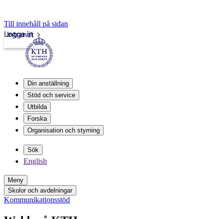
Till innehåll på sidan
Logga in
Intranät
Din anställning
Stöd och service
Utbilda
Forska
Organisation och styrning
Sök
English
Meny
Skolor och avdelningar
Kommunikationsstöd