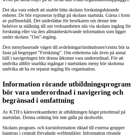
Det ska vara enkelt att snabbt hitta skolans forskningsbärande
enheter. De bör exponeras tydligt på skolans startsida. Gärna i form
av puffinnehåll. Det underlättar för besökaren om denne inte
behöver ta ställning till om verksamheten nås via skolans ingång för
forskning eller via den allmänbeskrivande information som ligger
under skolans ”Om”-ingång.
Den menybaserade vägen till avdelningar/institutioner/centra bör ta
fasta på begreppet ”Forskning”. Om enheterna nås även på annat
håll i navigeringen bör denna åtkomst vara underordnad. För att
undvika alltför snarlika ingångar i startsidans meny bör skolorna
undvika att ha en separat ingång för organisation.
Information rörande utbildningsprogram
bör vara underordnad i navigering och
begränsad i omfattning
Av KTH:s kärnverksamheter är utbildningen högst prioriterad på
startsidan. Denna ordning bör inte gälla på skolwebb.
Skolans program- och kursinformation riktad till externa grupper
hanteras i centralt förvaltade webbmiljöer. Information rörande