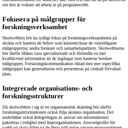
om den är svårare att arbeta in på programwebb.
Fokusera på målgrupper för
forskningsverksamhet
Skolwebben bör ha tydligt fokus på forskningsverksamheten på
skolan och hantera de behov som kännetecknar de väsentligaste
målgrupperna; andra forskare och samarbetspartners. Skolwebbarna
bör därför tillåtas vara specialiserade och förmedla en mer
kvalificerad information än de ingångar som hanterar bredare
målgrupper. Forskningskommunikation riktad mot mer ospecifika
målgrupper kan generaliseras och presenteras på centralt förvaltad
plats.
Integrerade organisations- och
forskningsstrukturer
Då skolwebben i sig är en organisatorisk skärning bör därför
forskningsinformationen också följa skolans organisation. Det
underlättar också delegeringen av ansvar om informationen
paketeras i enlighet med linjeorganisationen. Ansvarigroller för
webb på skola följer på de flesta håll redan organisationsupplägget.