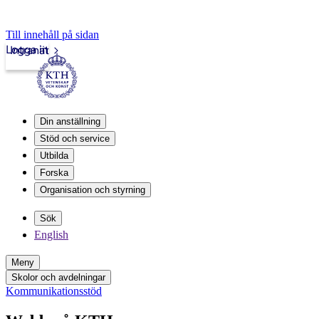
Till innehåll på sidan
Logga in
Intranät
Din anställning
Stöd och service
Utbilda
Forska
Organisation och styrning
Sök
English
Meny
Skolor och avdelningar
Kommunikationsstöd