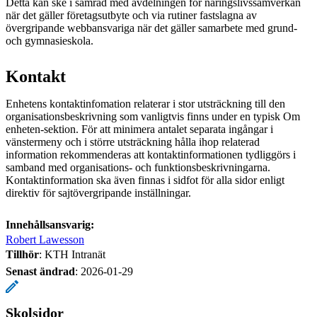
Detta kan ske i samråd med avdelningen för näringslivssamverkan
när det gäller företagsutbyte och via rutiner fastslagna av
övergripande webbansvariga när det gäller samarbete med grund-
och gymnasieskola.
Kontakt
Enhetens kontaktinfomation relaterar i stor utsträckning till den
organisationsbeskrivning som vanligtvis finns under en typisk Om
enheten-sektion. För att minimera antalet separata ingångar i
vänstermeny och i större utsträckning hålla ihop relaterad
information rekommenderas att kontaktinformationen tydliggörs i
samband med organisations- och funktionsbeskrivningarna.
Kontaktinformation ska även finnas i sidfot för alla sidor enligt
direktiv för sajtövergripande inställningar.
Innehållsansvarig:
Robert Lawesson
Tillhör
: KTH Intranät
Senast ändrad
:
2026-01-29
Skolsidor