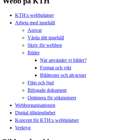
Webb på KTH
KTH:s webbplatser
Arbeta med innehåll
Ansvar
Vårda ditt innehåll
Skriv för webben
Bilder
När använder vi bilder?
Format och vikt
Bildtexter och alt-texter
Film och ljud
Bifogade dokument
Optimera för sökmotorer
Webborganisationen
Digital tillgänglighet
Koncept för KTH:s webbplatser
Verktyg