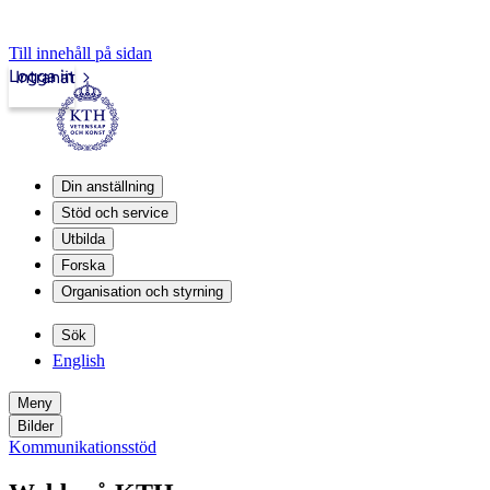
Till innehåll på sidan
Logga in
Intranät
Din anställning
Stöd och service
Utbilda
Forska
Organisation och styrning
Sök
English
Meny
Bilder
Kommunikationsstöd