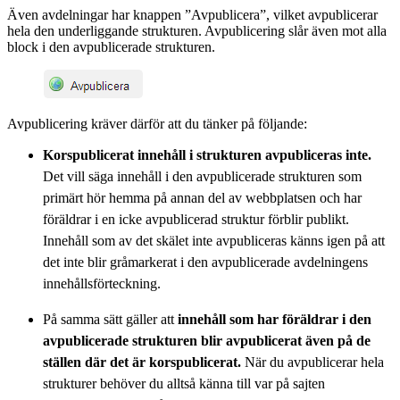
Även avdelningar har knappen ”Avpublicera”, vilket avpublicerar
hela den underliggande strukturen. Avpublicering slår även mot alla
block i den avpublicerade strukturen.
Avpublicering kräver därför att du tänker på följande:
Korspublicerat innehåll i strukturen
avpubliceras inte.
Det vill säga innehåll i den avpublicerade strukturen som
primärt hör hemma på annan del av webbplatsen och har
föräldrar i en icke avpublicerad struktur förblir publikt.
Innehåll som av det skälet inte avpubliceras känns igen på att
det inte blir gråmarkerat i den avpublicerade avdelningens
innehållsförteckning.
På samma sätt gäller att
innehåll som har föräldrar i den
avpublicerade strukturen blir avpublicerat även på de
ställen där det är korspublicerat.
När du avpublicerar hela
strukturer behöver du alltså känna till var på sajten