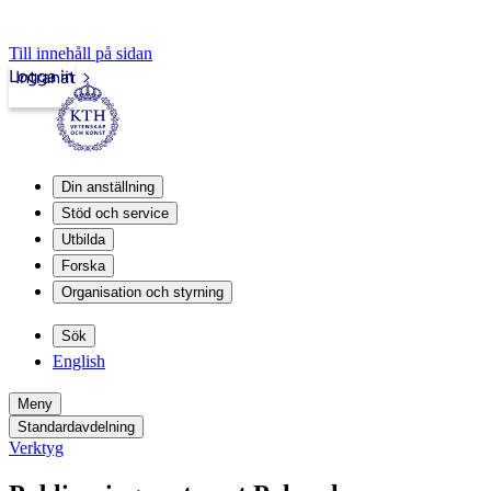
Till innehåll på sidan
Logga in
Intranät
Din anställning
Stöd och service
Utbilda
Forska
Organisation och styrning
Sök
English
Meny
Standardavdelning
Verktyg