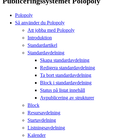
Publiceringssystemet Polopoly
Polopoly
Så använder du Polopoly
Att jobba med Polopoly
Introduktion
Standardartikel
Standardavdelning
Skapa standardavdelning
Redigera standardavdelning
Ta bort standardavdelning
Block i standardavdelning
Status på listat innehåll
Avpublicering av strukturer
Block
Resursavdelning
Startavdelning
Listningsavdelning
Kalender