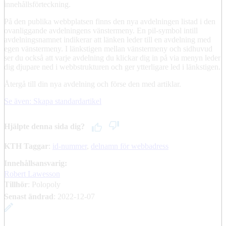
innehållsförteckning.
På den publika webbplatsen finns den nya avdelningen listad i den
ovanliggande avdelningens vänstermeny. En pil-symbol intill
avdelningsnamnet indikerar att länken leder till en avdelning med
egen vänstermeny. I länkstigen mellan vänstermeny och sidhuvud
ser du också att varje avdelning du klickar dig in på via menyn leder
dig djupare ned i webbstrukturen och ger ytterligare led i länkstigen.
Återgå till din nya avdelning och förse den med artiklar.
Se även: Skapa standardartikel
Hjälpte denna sida dig?
KTH Taggar
:
id-nummer
delnamn för webbadress
Innehållsansvarig:
Robert Lawesson
Tillhör
: Polopoly
Senast ändrad
:
2022-12-07