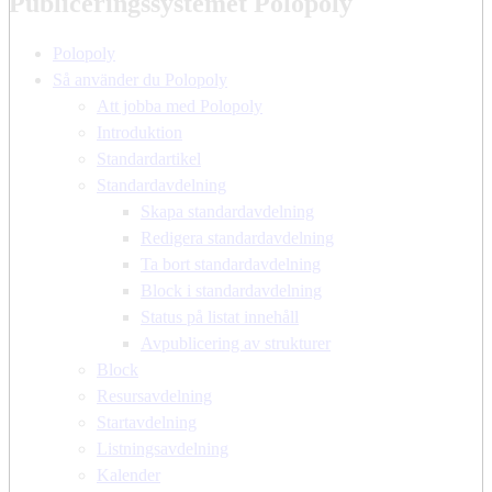
Publiceringssystemet Polopoly
Polopoly
Så använder du Polopoly
Att jobba med Polopoly
Introduktion
Standardartikel
Standardavdelning
Skapa standardavdelning
Redigera standardavdelning
Ta bort standardavdelning
Block i standardavdelning
Status på listat innehåll
Avpublicering av strukturer
Block
Resursavdelning
Startavdelning
Listningsavdelning
Kalender