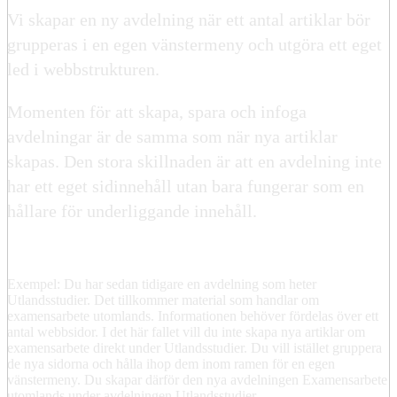
Vi skapar en ny avdelning när ett antal artiklar bör
grupperas i en egen vänstermeny och utgöra ett eget
led i webbstrukturen.
Momenten för att skapa, spara och infoga
avdelningar är de samma som när nya artiklar
skapas. Den stora skillnaden är att en avdelning inte
har ett eget sidinnehåll utan bara fungerar som en
hållare för underliggande innehåll.
Exempel: Du har sedan tidigare en avdelning som heter
Utlandsstudier. Det tillkommer material som handlar om
examensarbete utomlands. Informationen behöver fördelas över ett
antal webbsidor. I det här fallet vill du inte skapa nya artiklar om
examensarbete direkt under Utlandsstudier. Du vill istället gruppera
de nya sidorna och hålla ihop dem inom ramen för en egen
vänstermeny. Du skapar därför den nya avdelningen Examensarbete
utomlands under avdelningen Utlandsstudier.