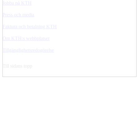
Jobba på KTH
Press och media
Faktura och betalning KTH
Om KTH:s webbplatser
Tillgänglighetsredogörelse
Till sidans topp