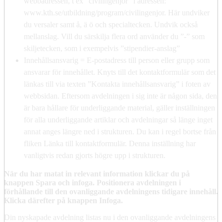
webbadressen, t ex ”civilingenjor” i adressen:
www.kth.se/utbildning/program/civilingenjor. Här undviker
du versaler samt å, ä ö och specialtecken. Undvik också
mellanslag. Vill du särskilja flera ord använder du ”-” som
skiljetecken, som i exempelvis ”stipendier-anslag”
Innehållsansvarig = E-postadress till person eller grupp som
ansvarar för innehållet. Knyts till det kontaktformulär som det
länkas till via texten ”Kontakta innehållsansvarig” i foten av
webbsidan. Eftersom avdelningen i sig inte är någon sida, den
är bara hållare för underliggande material, gäller inställningen
för alla underliggande artiklar och avdelningar så länge inget
annat anges längre ned i strukturen. Du kan i regel bortse från
fliken Länka till kontaktformulär. Denna inställning har
vanligtvis redan gjorts högre upp i strukturen.
När du har matat in relevant information klickar du på
knappen Spara och infoga. Positionera avdelningen i
förhållande till den ovanliggande avdelningens tidigare innehåll.
Klicka därefter på knappen Infoga.
Din nyskapade avdelning listas nu i den ovanliggande avdelningens