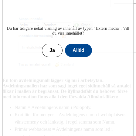
Du har tidigare nekat visning av innehåll av typen "
Extern media
". Vill
du visa innehållet?
Ja
Alltid
En tom avdelningsmall lägger sig nu i arbetsytan.
Avdelningsmallen har som sagt inget eget sidinnehåll så antalet
flikar i mallen är begränsat. De ifyllnadsfält du behöver förse
med information finns alla i den förvalda Allmänt-fliken:
Namn = Avdelningens namn i Polopoly.
Kort titel för menyer = Avdelningens namn i webbplatsens
vänstermeny och länkstig, i regel samma som Namn.
Primär webbadress = Avdelningens namn som led i