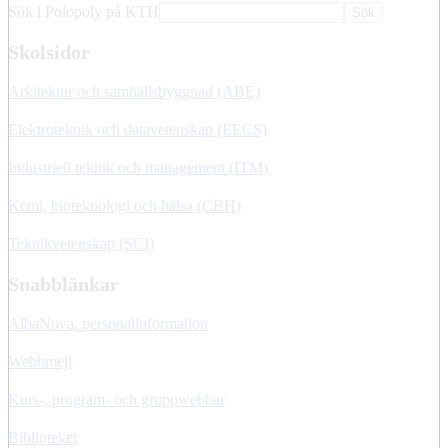
Sök i Polopoly på KTH
Sök
Skolsidor
Arkitektur och samhällsbyggnad (ABE)
Elektroteknik och datavetenskap (EECS)
Industriell teknik och management (ITM)
Kemi, bioteknologi och hälsa (CBH)
Teknikvetenskap (SCI)
Snabblänkar
AlbaNova, personalinformation
Webbmejl
Kurs-, program- och gruppwebbar
Biblioteket