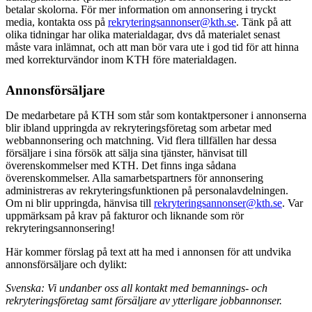
betalar skolorna. För mer information om annonsering i tryckt
media, kontakta oss på
rekryteringsannonser@kth.se
. Tänk på att
olika tidningar har olika materialdagar, dvs då materialet senast
måste vara inlämnat, och att man bör vara ute i god tid för att hinna
med korrekturvändor inom KTH före materialdagen.
Annonsförsäljare
De medarbetare på KTH som står som kontaktpersoner i annonserna
blir ibland uppringda av rekryteringsföretag som arbetar med
webbannonsering och matchning. Vid flera tillfällen har dessa
försäljare i sina försök att sälja sina tjänster, hänvisat till
överenskommelser med KTH. Det finns inga sådana
överenskommelser. Alla samarbetspartners för annonsering
administreras av rekryteringsfunktionen på personalavdelningen.
Om ni blir uppringda, hänvisa till
rekryteringsannonser@kth.se
. Var
uppmärksam på krav på fakturor och liknande som rör
rekryteringsannonsering!
Här kommer förslag på text att ha med i annonsen för att undvika
annonsförsäljare och dylikt:
Svenska: Vi undanber oss all kontakt med bemannings- och
rekryteringsföretag samt försäljare av ytterligare jobbannonser.