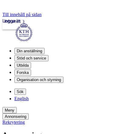
Till innehåll på sidan
Logga in
Intranät
Din anställning
Stöd och service
Utbilda
Forska
Organisation och styrning
Sök
English
Meny
Annonsering
Rekrytering