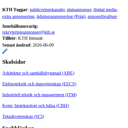
KTH Taggar
:
publiceringskanaler
platsannonser
digital media
extra annonsering
tidningsannonsering (Print)
annonsförsäljare
Innehållsansvarig:
rekryteringsannonser@kth.se
Tillhör
: KTH Intranät
Senast ändrad
:
2026-06-09
Skolsidor
Arkitektur och samhällsbyggnad (ABE)
Elektroteknik och datavetenskap (EECS)
Industriell teknik och management (ITM)
Kemi, bioteknologi och hälsa (CBH)
Teknikvetenskap (SCI)
Snabblänkar