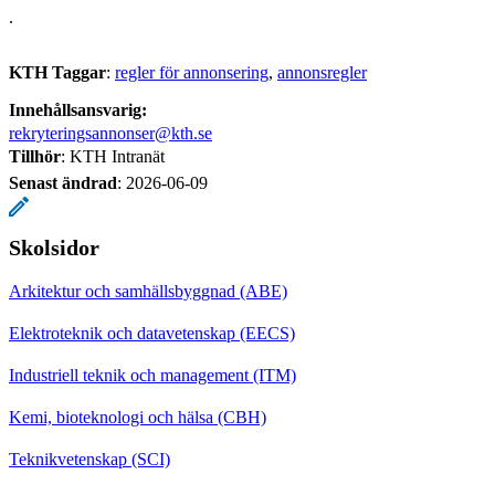
.
KTH Taggar
:
regler för annonsering
annonsregler
Innehållsansvarig:
rekryteringsannonser@kth.se
Tillhör
: KTH Intranät
Senast ändrad
:
2026-06-09
Skolsidor
Arkitektur och samhällsbyggnad (ABE)
Elektroteknik och datavetenskap (EECS)
Industriell teknik och management (ITM)
Kemi, bioteknologi och hälsa (CBH)
Teknikvetenskap (SCI)