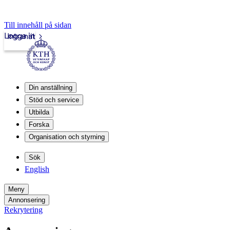
Till innehåll på sidan
Logga in
Intranät
Din anställning
Stöd och service
Utbilda
Forska
Organisation och styrning
Sök
English
Meny
Annonsering
Rekrytering