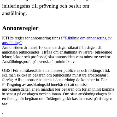
initieringsfas till prövning och beslut om
anställning.
Annonsregler
KTH:s regler för annonsering finns i
"Riktlinje om annonsering av
anställning"
.
Annonstiden är minst 10 kalenderdagar räknat från dagen då
annonsen publicerades. I fråga om anställning av lärare (biträdande
lektor, lektor och professor) ska annonstiden vara minst tre veckor.
Anställningsprofil på svenska är minimikrav.
OBS! För att säkerställa att annonser publiceras och förlängs i tid,
ska man skicka in begäran om publicering minst tre arbetsdagar i
förväg. Alla annonser hanteras i den ordning de kommer in. För
förlängning av ansökningstid innebär det att om sista
ansökningsdagen är en måndag bör begäran om förlängning komma
in senast på onsdagen veckan innan. Om sista ansökningsdagen är
en fredag bör begäran om förlängning skickas in senast på tisdagen
osv.
.