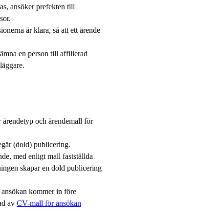
s, ansöker prefekten till
sor.
nerna är klara, så att ett ärende
ämna en person till affilierad
dläggare.
r ärendetyp och ärendemall för
gär (dold) publicering.
nde, med enligt mall fastställda
ningen skapar en dold publicering
tt ansökan kommer in före
nad av
CV-mall för ansökan