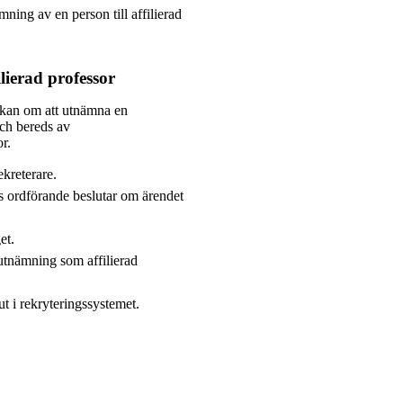
ing av en person till affilierad
lierad professor
kan om att utnämna en
och bereds av
r.
kreterare.
 ordförande beslutar om ärendet
et.
 utnämning som affilierad
t i rekryteringssystemet.