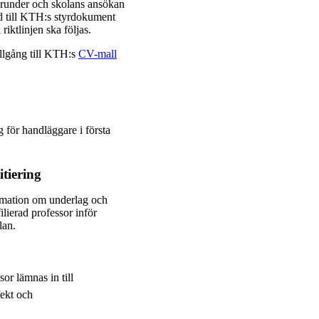
grunder och skolans ansökan
and till KTH:s styrdokument
riktlinjen ska följas.
llgång till KTH:s
CV-mall
 för handläggare i första
tiering
ormation om underlag och
lierad professor inför
lan.
or lämnas in till
fekt och