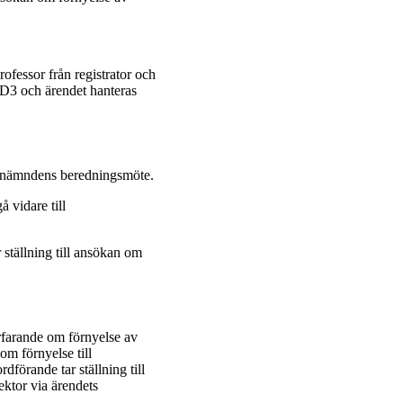
ofessor från registrator och
W3D3 och ärendet hanteras
etsnämndens beredningsmöte.
 vidare till
ställning till ansökan om
rfarande om förnyelse av
m förnyelse till
förande tar ställning till
ektor via ärendets