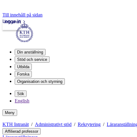
Till innehåll på sidan
Logga in
Intranät
Din anställning
Stöd och service
Utbilda
Forska
Organisation och styrning
Sök
English
Meny
KTH Intranät
Administrativt stöd
Rekrytering
Läraranställnin
Affilierad professor