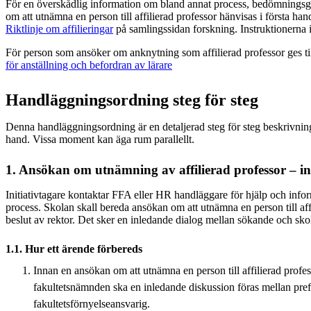
För en överskådlig information om bland annat process, bedömnings
om att utnämna en person till affilierad professor hänvisas i första h
Riktlinje om affilieringar
på samlingssidan forskning. Instruktionerna i 
För person som ansöker om anknytning som affilierad professor ges ti
för anställning och befordran av lärare
Handläggningsordning steg för steg
Denna handläggningsordning är en detaljerad steg för steg beskrivning
hand. Vissa moment kan äga rum parallellt.
1. Ansökan om utnämning av affilierad professor – ini
Initiativtagare kontaktar FFA eller HR handläggare för hjälp och inf
process. Skolan skall bereda ansökan om att utnämna en person till affi
beslut av rektor. Det sker en inledande dialog mellan sökande och sko
1.1. Hur ett ärende förbereds
Innan en ansökan om att utnämna en person till affilierad profess
fakultetsnämnden ska en inledande diskussion föras mellan pre
fakultetsförnyelseansvarig.