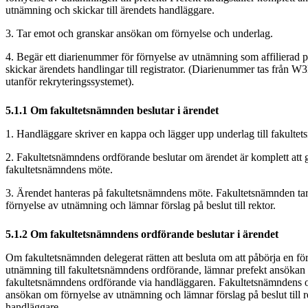
utnämning och skickar till ärendets handläggare.
3. Tar emot och granskar ansökan om förnyelse och underlag.
4. Begär ett diarienummer för förnyelse av utnämning som affilierad pr
skickar ärendets handlingar till registrator. (Diarienummer tas från 
utanför rekryteringssystemet).
5.1.1 Om fakultetsnämnden beslutar i ärendet
1. Handläggare skriver en kappa och lägger upp underlag till fakult
2. Fakultetsnämndens ordförande beslutar om ärendet är komplett att gå
fakultetsnämndens möte.
3. Ärendet hanteras på fakultetsnämndens möte. Fakultetsnämnden tar 
förnyelse av utnämning och lämnar förslag på beslut till rektor.
5.1.2 Om fakultetsnämndens ordförande beslutar i ärendet
Om fakultetsnämnden delegerat rätten att besluta om att påbörja en fö
utnämning till fakultetsnämndens ordförande, lämnar prefekt ansökan o
fakultetsnämndens ordförande via handläggaren. Fakultetsnämndens ord
ansökan om förnyelse av utnämning och lämnar förslag på beslut till r
handläggare.