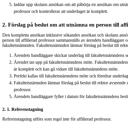
laddar upp skolans ansökan om att påbörja en ansökan om utnämn
professor och kontrollerar att underlaget är komplett.
2. Förslag på beslut om att utnämna en person till affi
Den kompletta ansökan inklusive sökandes ansökan och skolans ansö
person till affilierad professor sammanställs av ärendets handläggare 
fakultetsnämnden. Fakultetsnämnden lämnar förslag på beslut till rekto
Ärendets handläggare skickar underlag till fakultetsnämndens se
Ärendet tas upp på fakultetsnämndens möte. Fakultetsnämndens
är komplett och kan gå vidare till fakultetsnämndens möte.
Prefekt kallas till fakultetsnämndens möte och föredrar underlag
Fakultetsnämnden lämnar förslag på beslut till rektor avseende
professor.
Ärendets handläggare fyller i datum för fakultetsnämndens beslu
2. 1. Referenstagning
Referenstagning utförs som regel inte för affilierad professor.