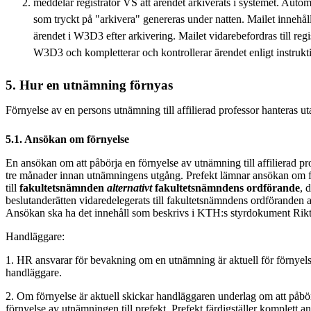
meddelar registrator VS att ärendet arkiverats i systemet. Automa
som tryckt på "arkivera" genereras under natten. Mailet innehål
ärendet i W3D3 efter arkivering. Mailet vidarebefordras till regi
W3D3 och kompletterar och kontrollerar ärendet enligt instrukti
5. Hur en utnämning förnyas
Förnyelse av en persons utnämning till affilierad professor hanteras ut
5.1. Ansökan om förnyelse
En ansökan om att påbörja en förnyelse av utnämning till affilierad pr
tre månader innan utnämningens utgång. Prefekt lämnar ansökan om f
till
fakultetsnämnden
alternativt
fakultetsnämndens ordförande
, 
beslutanderätten vidaredelegerats till fakultetsnämndens ordföranden
Ansökan ska ha det innehåll som beskrivs i KTH:s styrdokument Riktli
Handläggare:
1. HR ansvarar för bevakning om en utnämning är aktuell för förnyel
handläggare.
2. Om förnyelse är aktuell skickar handläggaren underlag om att påb
förnyelse av utnämningen till prefekt. Prefekt färdigställer komplett 