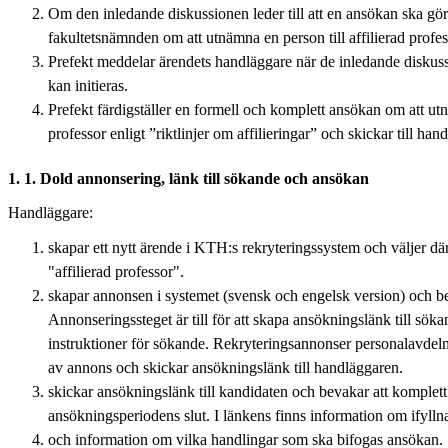
Om den inledande diskussionen leder till att en ansökan ska göra
fakultetsnämnden om att utnämna en person till affilierad profes
Prefekt meddelar ärendets handläggare när de inledande diskussio
kan initieras.
Prefekt färdigställer en formell och komplett ansökan om att utn
professor enligt ”riktlinjer om affilieringar” och skickar till han
1. 1. Dold annonsering, länk till sökande och ansökan
Handläggare:
skapar ett nytt ärende i KTH:s rekryteringssystem och väljer dä
"affilierad professor".
skapar annonsen i systemet (svensk och engelsk version) och be
Annonseringssteget är till för att skapa ansökningslänk till söka
instruktioner för sökande. Rekryteringsannonser personalavdel
av annons och skickar ansökningslänk till handläggaren.
skickar ansökningslänk till kandidaten och bevakar att komple
ansökningsperiodens slut. I länkens finns information om ifyll
och information om vilka handlingar som ska bifogas ansökan.