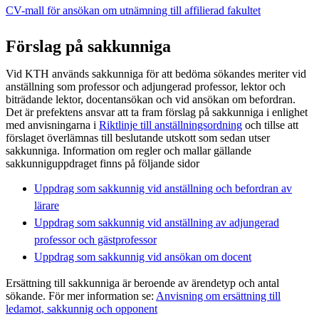
CV-mall för ansökan om utnämning till affilierad fakultet
Förslag på sakkunniga
Vid KTH används sakkunniga för att bedöma sökandes meriter vid
anställning som professor och adjungerad professor, lektor och
biträdande lektor, docentansökan och vid ansökan om befordran.
Det är prefektens ansvar att ta fram förslag på sakkunniga i enlighet
med anvisningarna i
Riktlinje till anställningsordning
och tillse att
förslaget överlämnas till beslutande utskott som sedan utser
sakkunniga. Information om regler och mallar gällande
sakkunniguppdraget finns på följande sidor
Uppdrag som sakkunnig vid anställning och befordran av
lärare
Uppdrag som sakkunnig vid anställning av adjungerad
professor och gästprofessor
Uppdrag som sakkunnig vid ansökan om docent
Ersättning till sakkunniga är beroende av ärendetyp och antal
sökande. För mer information se:
Anvisning om ersättning till
ledamot, sakkunnig och opponent