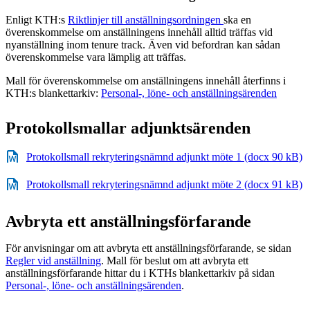
Enligt KTH:s
Riktlinjer till anställningsordningen
ska en
överenskommelse om anställningens innehåll alltid träffas vid
nyanställning inom tenure track. Även vid befordran kan sådan
överenskommelse vara lämplig att träffas.
Mall för överenskommelse om anställningens innehåll återfinns i
KTH:s blankettarkiv:
Personal-, löne- och anställningsärenden
Protokollsmallar adjunktsärenden
Protokollsmall rekryteringsnämnd adjunkt möte 1 (docx 90 kB)
Protokollsmall rekryteringsnämnd adjunkt möte 2 (docx 91 kB)
Avbryta ett anställningsförfarande
För anvisningar om att avbryta ett anställningsförfarande, se sidan
Regler vid anställning
. Mall för beslut om att avbryta ett
anställningsförfarande hittar du i KTHs blankettarkiv på sidan
Personal-, löne- och anställningsärenden
.