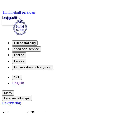
Till innehåll på sidan
Logga in
Intranät
Din anställning
Stöd och service
Utbilda
Forska
Organisation och styrning
Sök
English
Meny
Läraranställningar
Rekrytering