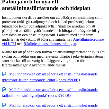
Påbörja och förnya ett
anställningsförfarande och tidsplan
Institutionen ska då de ansöker om att påbörja en anställning som
professor (inkl. gäst-adjungerad och kallad professor), lektor,
biträdande lektor och adjunkt fylla i "mall för ansökan om att
påbörja ett anställningsförfarande" och bifoga efterfrågade bilagor,
som tidsplan och anställningsprofil. I arbetet med att ta fram
underlag är det viktigt att följa anvisningarna i
Anställningsordning
vid KTH
och
Riktlinje till anställningsordningen
.
Mallar för att påbörja och förnya ett anställningsförfarande fylls i av
skolan och laddas upp med relevanta bilagor i rekryteringssystemet
samt skickas till ansvarig handläggare vid gruppen för
lärartillsättningar. Använd följande mallar:
Mall för ansökan om att påbörja ett anställningsförfarande
(professor, lektor, biträdande lektor) (docx 359 kB)
Mall för ansökan om att påbörja ett anställningsförfarande
(adjunkt, konstnärlig adjunkt) (docx 353 kB)
Mall för ansökan om att påbörja ett anställningsförfarande