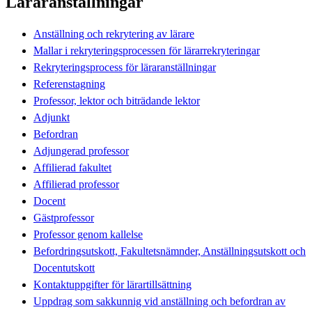
Läraranställningar
Anställning och rekrytering av lärare
Mallar i rekryteringsprocessen för lärarrekryteringar
Rekryteringsprocess för läraranställningar
Referenstagning
Professor, lektor och biträdande lektor
Adjunkt
Befordran
Adjungerad professor
Affilierad fakultet
Affilierad professor
Docent
Gästprofessor
Professor genom kallelse
Befordringsutskott, Fakultetsnämnder, Anställningsutskott och
Docentutskott
Kontaktuppgifter för lärartillsättning
Uppdrag som sakkunnig vid anställning och befordran av