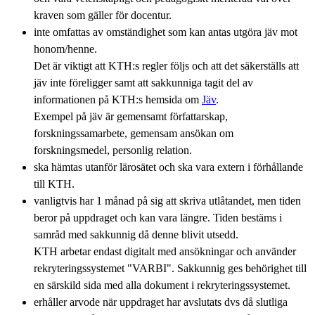
kraven som gäller för docentur.
inte omfattas av omständighet som kan antas utgöra jäv mot
honom/henne.
Det är viktigt att KTH:s regler följs och att det säkerställs att
jäv inte föreligger samt att sakkunniga tagit del av
informationen på KTH:s hemsida om
Jäv
.
Exempel på jäv är gemensamt författarskap,
forskningssamarbete, gemensam ansökan om
forskningsmedel, personlig relation.
ska hämtas utanför lärosätet och ska vara extern i förhållande
till KTH.
vanligtvis har 1 månad på sig att skriva utlåtandet, men tiden
beror på uppdraget och kan vara längre. Tiden bestäms i
samråd med sakkunnig då denne blivit utsedd.
KTH arbetar endast digitalt med ansökningar och använder
rekryteringssystemet "VARBI". Sakkunnig ges behörighet till
en särskild sida med alla dokument i rekryteringssystemet.
erhåller arvode när uppdraget har avslutats dvs då slutliga