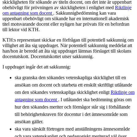
skickligheten för sökande av titeln docent, om det inte är uppenbart
obehövligt för prövningen av skickligheten i enlighet med
Riktlinje
om antagning som docent
. Sakkunnigbedömning kan vara
uppenbart obehövligt om sökande har en internationell akademisk
titel motsvarande docent eller nyligen har prövats för en befordran
till lektor vid KTH.
KTH:s representant skickar en förfrågan till potentiell sakkunnig om
villighet att åta sig uppdraget. När potentiell sakkunnig meddelat att
han/hon är beredd att åta sig uppdraget lämnas förslaget till skolans
docentutskott. Docentutskottet utser sakkunnig.
I uppdraget ingår det att sakkunnig:
ska granska den sökandes vetenskapliga skicklighet till en
ansökan om docent och utarbeta ett enskilt skriftligt utlåtande
om den sökandes vetenskapliga skicklighet enligt
Riktlinje om
antagning som docent
. I utlåtandet ska bedömning göras om
hur den sökandes meriter och förmågor står sig i förhållande
till behörighetskraven för docentur i det ämnesområde som
ansökan gäller.
ska vara särskilt förtrogen med anställningens ämnesområde
och vara vetenskapligt och pedagogiskt meriterad väl över