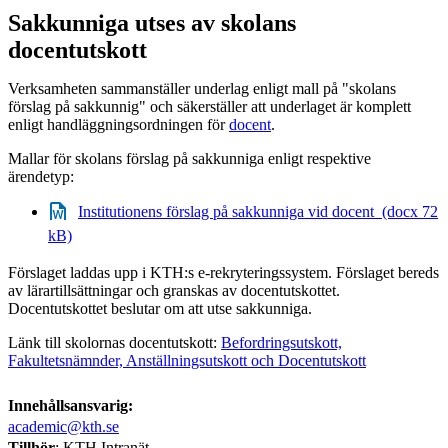
Sakkunniga utses av skolans
docentutskott
Verksamheten sammanställer underlag enligt mall på "skolans
förslag på sakkunnig" och säkerställer att underlaget är komplett
enligt handläggningsordningen för
docent
.
Mallar för skolans förslag på sakkunniga enligt respektive
ärendetyp:
Institutionens förslag på sakkunniga vid docent (docx 72
kB)
Förslaget laddas upp i KTH:s e-rekryteringssystem. Förslaget bereds
av lärartillsättningar och granskas av docentutskottet.
Docentutskottet beslutar om att utse sakkunniga.
Länk till skolornas docentutskott:
Befordringsutskott,
Fakultetsnämnder, Anställningsutskott och Docentutskott
Innehållsansvarig:
academic@kth.se
Tillhör
: KTH Intranät