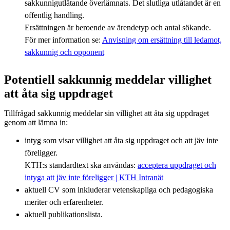
sakkunnigutlåtande överlämnats. Det slutliga utlåtandet är en
offentlig handling.
Ersättningen är beroende av ärendetyp och antal sökande.
För mer information se:
Anvisning om ersättning till ledamot,
sakkunnig och opponent
Potentiell sakkunnig meddelar villighet
att åta sig uppdraget
Tillfrågad sakkunnig meddelar sin villighet att åta sig uppdraget
genom att lämna in:
intyg som visar villighet att åta sig uppdraget och att jäv inte
föreligger.
KTH:s standardtext ska användas:
acceptera uppdraget och
intyga att jäv inte föreligger | KTH Intranät
aktuell CV som inkluderar vetenskapliga och pedagogiska
meriter och erfarenheter.
aktuell publikationslista.