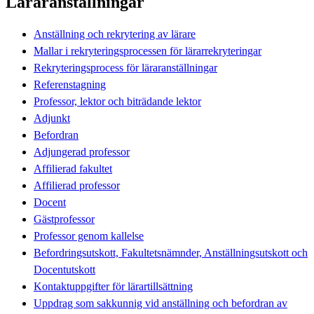
Läraranställningar
Anställning och rekrytering av lärare
Mallar i rekryteringsprocessen för lärarrekryteringar
Rekryteringsprocess för läraranställningar
Referenstagning
Professor, lektor och biträdande lektor
Adjunkt
Befordran
Adjungerad professor
Affilierad fakultet
Affilierad professor
Docent
Gästprofessor
Professor genom kallelse
Befordringsutskott, Fakultetsnämnder, Anställningsutskott och
Docentutskott
Kontaktuppgifter för lärartillsättning
Uppdrag som sakkunnig vid anställning och befordran av