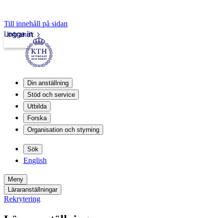
Till innehåll på sidan
Logga in
Intranät
Din anställning
Stöd och service
Utbilda
Forska
Organisation och styrning
Sök
English
Meny
Läraranställningar
Rekrytering