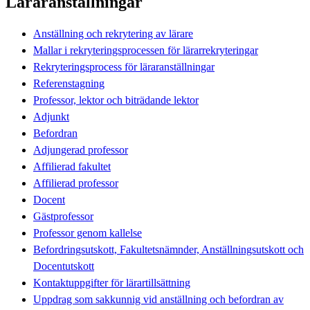
Läraranställningar
Anställning och rekrytering av lärare
Mallar i rekryteringsprocessen för lärarrekryteringar
Rekryteringsprocess för läraranställningar
Referenstagning
Professor, lektor och biträdande lektor
Adjunkt
Befordran
Adjungerad professor
Affilierad fakultet
Affilierad professor
Docent
Gästprofessor
Professor genom kallelse
Befordringsutskott, Fakultetsnämnder, Anställningsutskott och
Docentutskott
Kontaktuppgifter för lärartillsättning
Uppdrag som sakkunnig vid anställning och befordran av