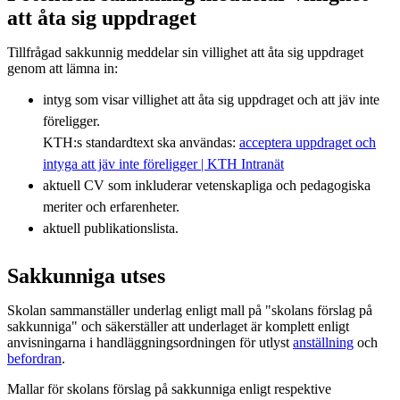
att åta sig uppdraget
Tillfrågad sakkunnig meddelar sin villighet att åta sig uppdraget
genom att lämna in:
intyg som visar villighet att åta sig uppdraget och att jäv inte
föreligger.
KTH:s standardtext ska användas:
acceptera uppdraget och
intyga att jäv inte föreligger | KTH Intranät
aktuell CV som inkluderar vetenskapliga och pedagogiska
meriter och erfarenheter.
aktuell publikationslista.
Sakkunniga utses
Skolan sammanställer underlag enligt mall på "skolans förslag på
sakkunniga" och säkerställer att underlaget är komplett enligt
anvisningarna i handläggningsordningen för utlyst
anställning
och
befordran
.
Mallar för skolans förslag på sakkunniga enligt respektive