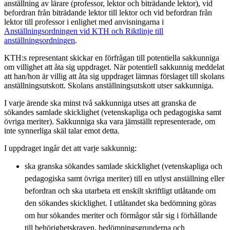
anställning av lärare (professor, lektor och biträdande lektor), vid
befordran från biträdande lektor till lektor och vid befordran från
lektor till professor i enlighet med anvisningarna i
Anställningsordningen vid KTH och Riktlinje till
anställningsordningen
.
KTH:s representant skickar en förfrågan till potentiella sakkunniga
om villighet att åta sig uppdraget. När potentiell sakkunnig meddelat
att han/hon är villig att åta sig uppdraget lämnas förslaget till skolans
anställningsutskott. Skolans anställningsutskott utser sakkunniga.
I varje ärende ska minst två sakkunniga utses att granska de
sökandes samlade skicklighet (vetenskapliga och pedagogiska samt
övriga meriter). Sakkunniga ska vara jämställt representerade, om
inte synnerliga skäl talar emot detta.
I uppdraget ingår det att varje sakkunnig:
ska granska sökandes samlade skicklighet (vetenskapliga och
pedagogiska samt övriga meriter) till en utlyst anställning eller
befordran och ska utarbeta ett enskilt skriftligt utlåtande om
den sökandes skicklighet. I utlåtandet ska bedömning göras
om hur sökandes meriter och förmågor står sig i förhållande
till behörighetskraven, bedömningsgrunderna och