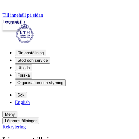
Till innehåll på sidan
Logga in
Intranät
Din anställning
Stöd och service
Utbilda
Forska
Organisation och styrning
Sök
English
Meny
Läraranställningar
Rekrytering