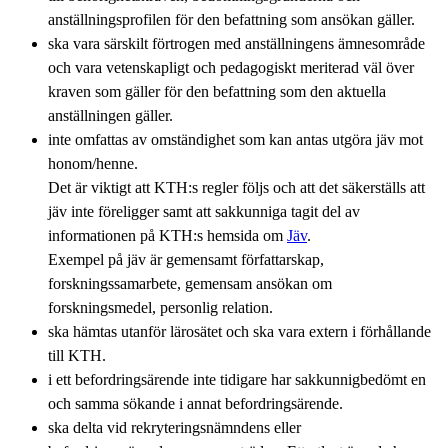
anställningsprofilen för den befattning som ansökan gäller.
ska vara särskilt förtrogen med anställningens ämnesområde
och vara vetenskapligt och pedagogiskt meriterad väl över
kraven som gäller för den befattning som den aktuella
anställningen gäller.
inte omfattas av omständighet som kan antas utgöra jäv mot
honom/henne.
Det är viktigt att KTH:s regler följs och att det säkerställs att
jäv inte föreligger samt att sakkunniga tagit del av
informationen på KTH:s hemsida om
Jäv
.
Exempel på jäv är gemensamt författarskap,
forskningssamarbete, gemensam ansökan om
forskningsmedel, personlig relation.
ska hämtas utanför lärosätet och ska vara extern i förhållande
till KTH.
i ett befordringsärende inte tidigare har sakkunnigbedömt en
och samma sökande i annat befordringsärende.
ska delta vid rekryteringsnämndens eller