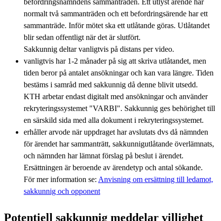
befordringsnämndens sammanträden. Ett utlyst ärende har
normalt två sammanträden och ett befordringsärende har ett
sammanträde. Inför mötet ska ett utlåtande göras. Utlåtandet
blir sedan offentligt när det är slutfört.
Sakkunnig deltar vanligtvis på distans per video.
vanligtvis har 1-2 månader på sig att skriva utlåtandet, men
tiden beror på antalet ansökningar och kan vara längre. Tiden
bestäms i samråd med sakkunnig då denne blivit utsedd.
KTH arbetar endast digitalt med ansökningar och använder
rekryteringssystemet "VARBI". Sakkunnig ges behörighet till
en särskild sida med alla dokument i rekryteringssystemet.
erhåller arvode när uppdraget har avslutats dvs då nämnden
för ärendet har sammanträtt, sakkunnigutlåtande överlämnats,
och nämnden har lämnat förslag på beslut i ärendet.
Ersättningen är beroende av ärendetyp och antal sökande.
För mer information se:
Anvisning om ersättning till ledamot,
sakkunnig och opponent
Potentiell sakkunnig meddelar villighet