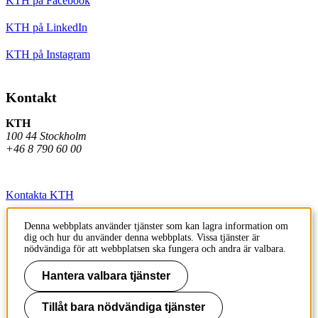
KTH på Facebook
KTH på LinkedIn
KTH på Instagram
Kontakt
KTH
100 44 Stockholm
+46 8 790 60 00
Kontakta KTH
Jobba på KTH
Denna webbplats använder tjänster som kan lagra information om
dig och hur du använder denna webbplats. Vissa tjänster är
Press och media
nödvändiga för att webbplatsen ska fungera och andra är valbara.
Faktura och betalning KTH
Hantera valbara tjänster
Om KTH:s webbplatser
Tillåt bara nödvändiga tjänster