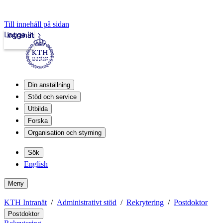
Till innehåll på sidan
Logga in
Intranät
Din anställning
Stöd och service
Utbilda
Forska
Organisation och styrning
Sök
English
Meny
KTH Intranät
Administrativt stöd
Rekrytering
Postdoktor
Postdoktor