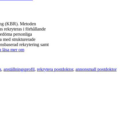
ring (KBR). Metoden
ns rekryteras i förhållande
t bedöma personliga
a med strukturerade
ensbaserad rekrytering samt
 läsa mer om
n
anställningsprofil
rekrytera postdoktor
annonsmall postdoktor