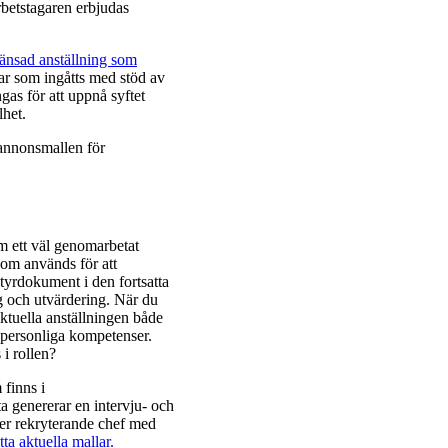
rbetstagaren erbjudas
änsad anställning som
ar som ingåtts med stöd av
gas för att uppnå syftet
elhet.
 annonsmallen för
am ett väl genomarbetat
 som används för att
tyrdokument i den fortsatta
ng och utvärdering. När du
ktuella anställningen både
h personliga kompetenser.
 i rollen?
finns i
ta genererar en intervju- och
per rekryterande chef med
ta aktuella mallar.