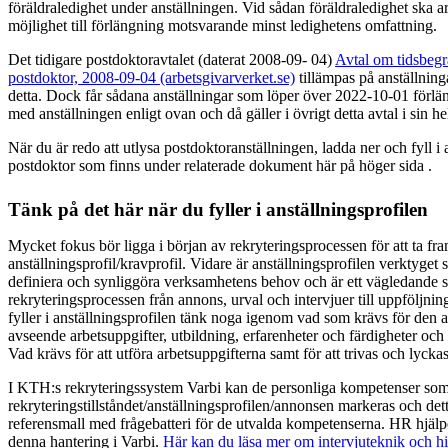
föräldraledighet under anställningen. Vid sådan föräldraledighet ska a
möjlighet till förlängning motsvarande minst ledighetens omfattning.
Det tidigare postdoktoravtalet (daterat 2008-09- 04)
Avtal om tidsbegr
postdoktor, 2008-09-04 (arbetsgivarverket.se)
tillämpas på anställning
detta. Dock får sådana anställningar som löper över 2022-10-01 förlän
med anställningen enligt ovan och då gäller i övrigt detta avtal i sin h
När du är redo att utlysa postdoktoranställningen, ladda ner och fyll i
postdoktor som finns under relaterade dokument här på höger sida .
Tänk på det här när du fyller i anställningsprofilen
Mycket fokus bör ligga i början av rekryteringsprocessen för att ta fr
anställningsprofil/kravprofil. Vidare är anställningsprofilen verktyget
definiera och synliggöra verksamhetens behov och är ett vägledande s
rekryteringsprocessen från annons, urval och intervjuer till uppföljni
fyller i anställningsprofilen tänk noga igenom vad som krävs för den a
avseende arbetsuppgifter, utbildning, erfarenheter och färdigheter oc
Vad krävs för att utföra arbetsuppgifterna samt för att trivas och lyckas
I KTH:s rekryteringssystem Varbi kan de personliga kompetenser som 
rekryteringstillståndet/anställningsprofilen/annonsen markeras och det
referensmall med frågebatteri för de utvalda kompetenserna. HR hjäl
denna hantering i Varbi.
Här kan du läsa mer om intervjuteknik och hit