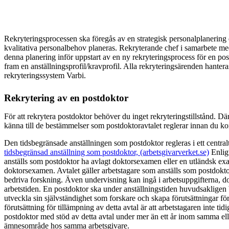
Rekryteringsprocessen ska föregås av en strategisk personalplanering
kvalitativa personalbehov planeras. Rekryterande chef i samarbete 
denna planering inför uppstart av en ny rekryteringsprocess för en pos
fram en anställningsprofil/kravprofil. Alla rekryteringsärenden hante
rekryteringssystem Varbi.
Rekrytering av en postdoktor
För att rekrytera postdoktor behöver du inget rekryteringstillstånd. 
känna till de bestämmelser som postdoktoravtalet reglerar innan du k
Den tidsbegränsade anställningen som postdoktor regleras i ett central
tidsbegränsad anställning som postdoktor, (arbetsgivarverket.se)
Enligt
anställs som postdoktor ha avlagt doktorsexamen eller en utländsk 
doktorsexamen. Avtalet gäller arbetstagare som anställs som postdok
bedriva forskning. Även undervisning kan ingå i arbetsuppgifterna, do
arbetstiden. En postdoktor ska under anställningstiden huvudsakligen
utveckla sin självständighet som forskare och skapa förutsättningar fö
förutsättning för tillämpning av detta avtal är att arbetstagaren inte tid
postdoktor med stöd av detta avtal under mer än ett år inom samma el
ämnesområde hos samma arbetsgivare.