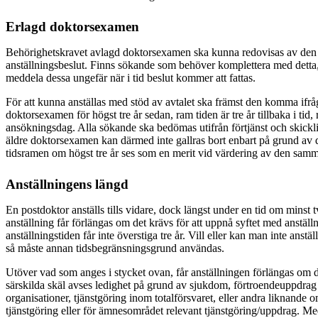
Erlagd doktorsexamen
Behörighetskravet avlagd doktorsexamen ska kunna redovisas av den s
anställningsbeslut. Finns sökande som behöver komplettera med detta, ä
meddela dessa ungefär när i tid beslut kommer att fattas.
För att kunna anställas med stöd av avtalet ska främst den komma ifr
doktorsexamen för högst tre år sedan, ram tiden är tre år tillbaka i tid, 
ansökningsdag. Alla sökande ska bedömas utifrån förtjänst och skick
äldre doktorsexamen kan därmed inte gallras bort enbart på grund av de
tidsramen om högst tre år ses som en merit vid värdering av den samm
Anställningens längd
En postdoktor anställs tills vidare, dock längst under en tid om minst t
anställning får förlängas om det krävs för att uppnå syftet med anställ
anställningstiden får inte överstiga tre år. Vill eller kan man inte anställ
så måste annan tidsbegränsningsgrund användas.
Utöver vad som anges i stycket ovan, får anställningen förlängas om d
särskilda skäl avses ledighet på grund av sjukdom, förtroendeuppdrag
organisationer, tjänstgöring inom totalförsvaret, eller andra liknande 
tjänstgöring eller för ämnesområdet relevant tjänstgöring/uppdrag. Me