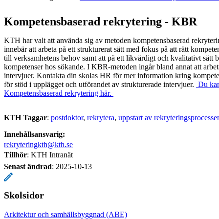
​Kompetensbaserad rekrytering - KBR
KTH har valt att använda sig av metoden kompetensbaserad rekryte
innebär att arbeta på ett strukturerat sätt med fokus på att rätt kompete
till verksamhetens behov samt att på ett likvärdigt och kvalitativt sät
kompetenser hos sökande. I KBR-metoden ingår bland annat att arbet
intervjuer. Kontakta din skolas HR för mer information kring kompet
för stöd i upplägget och utförandet av strukturerade intervjuer.
Du kan
Kompetensbaserad rekrytering här.
KTH Taggar
:
postdoktor
rekrytera
uppstart av rekryteringsprocesse
Innehållsansvarig:
rekryteringkth@kth.se
Tillhör
: KTH Intranät
Senast ändrad
:
2025-10-13
Skolsidor
Arkitektur och samhällsbyggnad (ABE)