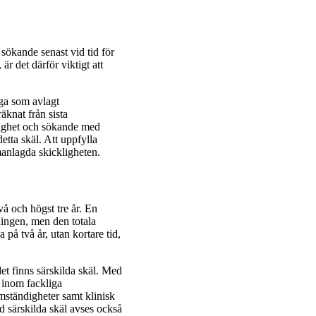
ökande senast vid tid för
r det därför viktigt att
åga som avlagt
räknat från sista
lighet och sökande med
tta skäl. Att uppfylla
anlagda skickligheten.
vå och högst tre år. En
ningen, men den totala
a på två år, utan kortare tid,
et finns särskilda skäl. Med
 inom fackliga
omständigheter samt klinisk
d särskilda skäl avses också