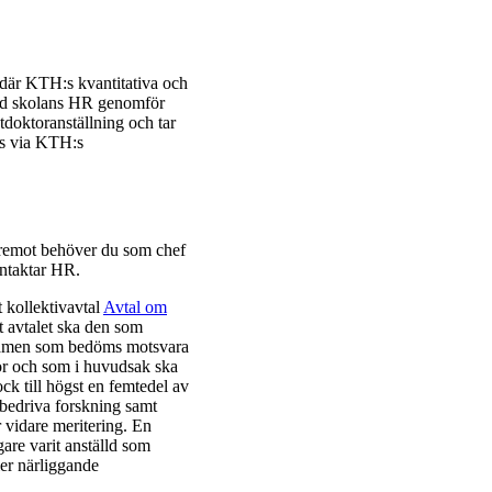
 där KTH:s kvantitativa och
med skolans HR genomför
tdoktoranställning och tar
ras via KTH:s
Däremot behöver du som chef
ontaktar HR.
t kollektivavtal
Avtal om
 avtalet ska den som
examen som bedöms motsvara
tor och som i huvudsak ska
ck till högst en femtedel av
 bedriva forskning samt
r vidare meritering. En
igare varit anställd som
ler närliggande