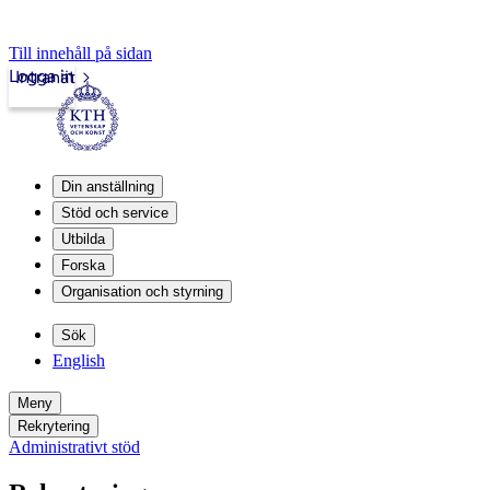
Till innehåll på sidan
Logga in
Intranät
Din anställning
Stöd och service
Utbilda
Forska
Organisation och styrning
Sök
English
Meny
Rekrytering
Administrativt stöd