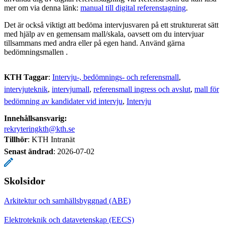
mer om via denna länk:
manual till digital referenstagning
.
Det är också viktigt att bedöma intervjusvaren på ett strukturerat sätt
med hjälp av en gemensam mall/skala, oavsett om du intervjuar
tillsammans med andra eller på egen hand. Använd gärna
bedömningsmallen .
KTH Taggar
:
Intervju-, bedömnings- och referensmall
intervjuteknik
intervjumall
referensmall ingress och avslut
mall för
bedömning av kandidater vid intervju
Intervju
Innehållsansvarig:
rekryteringkth@kth.se
Tillhör
: KTH Intranät
Senast ändrad
:
2026-07-02
Skolsidor
Arkitektur och samhällsbyggnad (ABE)
Elektroteknik och datavetenskap (EECS)