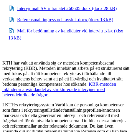
Intervjumall SV intranätet 260605.docx (docx 28 kB)
Referensmall ingress och avslut .docx (docx 13 kB)
Mall för bedömning av kandidater vid intervju .xlsx (xlsx
13 kB)
KTH har valt att använda sig av metoden kompetensbaserad
rekrytering (KBR). Metoden innebär att arbeta på ett strukturerat sätt
med fokus på att rätt kompetens rekryteras i förhållande till
verksamhetens behov samt att på ett likvärdigt och kvalitativt sätt
bedöma personliga kompetenser hos sökande.
KBR-metoden
inkluderar användandet av strukturerade intervjuer med
beteendeinriktade frågor. ​
I KTH:s rekryteringssystem Varbi kan de personliga kompetenser
som finns i rekryteringstillståndet/anställningsprofilen/annonsen
markeras och detta genererar en intervju- och referensmall med
frågebatteri för de utvalda kompetenserna. Du hittar dessa intervju-
och referensmallar under relaterade dokument. Du kan även
använda dig av digital referenstagning via Refensa som du kan läsa