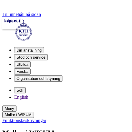
Till innehåll på sidan
Logga in
Intranät
Din anställning
Stöd och service
Utbilda
Forska
Organisation och styrning
Sök
English
Meny
Mallar i WISUM
Funktionsbeskrivningar