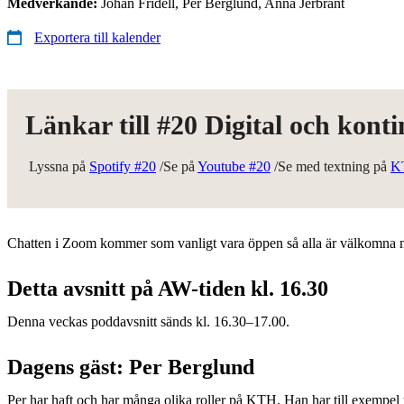
Medverkande:
Johan Fridell, Per Berglund, Anna Jerbrant
Exportera till kalender
Länkar till #20 Digital och kont
Lyssna på
Spotify #20
/Se på
Youtube #20
/Se med textning på
K
Chatten i Zoom kommer som vanligt vara öppen så alla är välkomna me
Detta avsnitt på AW-tiden kl. 16.30
Denna veckas poddavsnitt sänds kl. 16.30–17.00.
Dagens gäst: Per Berglund
Per har haft och har många olika roller på KTH. Han har till exempel 