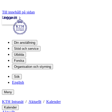
Till innehåll på sidan
Logga in
Intranät
Din anställning
Stöd och service
Utbilda
Forska
Organisation och styrning
Sök
English
Meny
KTH Intranät
Aktuellt
Kalender
Kalender