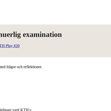
inuerlig examination
TH Play #20
d frågor och reflektioner.
tidigare varit KTH:s