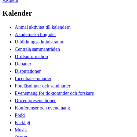
Aktuellt
Kalender
Anmäl aktivitet till kalendern
Akademiska högtider
Utbildningsadministration
Centrala sammanträden
Driftsinformation
Debatter
Disputationer
Licentiatseminarier
Föreläsningar och seminarier
Evenemang för doktorander och forskare
Docentpresentationer
Konferenser och evenemang
Podd
Fackligt
Musik