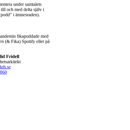
mentera under samtalets
ill och med delta själv i
"podd" i ämnesraden).
apandemin fikapoddade med
en
(& Fika) Spotify eller på
id Fridell
hetsarkitekt
kth.se
860