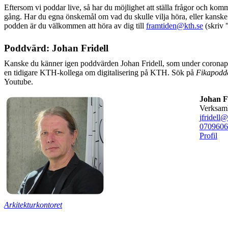
Eftersom vi poddar live, så har du möjlighet att ställa frågor och kom
gång. Har du egna önskemål om vad du skulle vilja höra, eller kanske t
podden är du välkommen att höra av dig till
framtiden@kth.se
(skriv 
Poddvärd: Johan Fridell
Kanske du känner igen poddvärden Johan Fridell, som under coron
en tidigare KTH-kollega om digitalisering på KTH. Sök på
Fikapodd
Youtube.
Johan Fl
verksam
jfridell@
0709606
Profil
Arkitekturkontoret