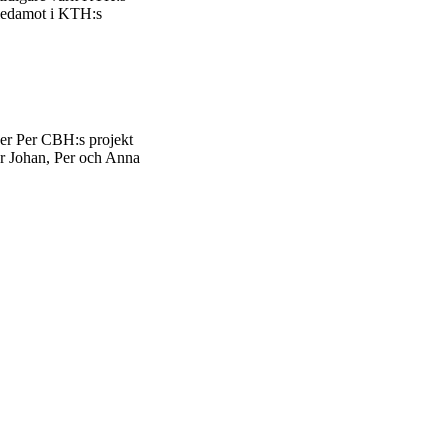
 ledamot i KTH:s
er Per CBH:s projekt
är Johan, Per och Anna