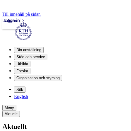
Till innehåll på sidan
Logga in
Intranät
Din anställning
Stöd och service
Utbilda
Forska
Organisation och styrning
Sök
English
Meny
Aktuellt
Aktuellt