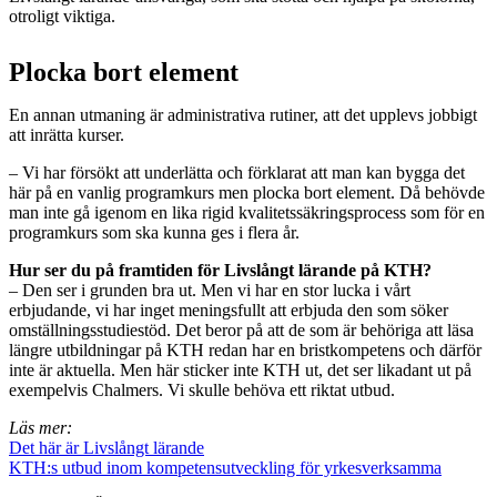
otroligt viktiga.
Plocka bort element
En annan utmaning är administrativa rutiner, att det upplevs jobbigt
att inrätta kurser.
– Vi har försökt att underlätta och förklarat att man kan bygga det
här på en vanlig programkurs men plocka bort element. Då behövde
man inte gå igenom en lika rigid kvalitetssäkringsprocess som för en
programkurs som ska kunna ges i flera år.
Hur ser du på framtiden för Livslångt lärande på KTH?
– Den ser i grunden bra ut. Men vi har en stor lucka i vårt
erbjudande, vi har inget meningsfullt att erbjuda den som söker
omställningsstudiestöd. Det beror på att de som är behöriga att läsa
längre utbildningar på KTH redan har en bristkompetens och därför
inte är aktuella. Men här sticker inte KTH ut, det ser likadant ut på
exempelvis Chalmers. Vi skulle behöva ett riktat utbud.
Läs mer:
Det här är Livslångt lärande
KTH:s utbud inom kompetensutveckling för yrkesverksamma