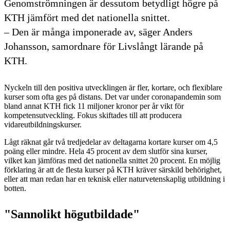
Genomströmningen är dessutom betydligt högre på
KTH jämfört med det nationella snittet.
– Den är många imponerade av, säger Anders
Johansson, samordnare för Livslångt lärande på
KTH.
Nyckeln till den positiva utvecklingen är fler, kortare, och flexiblare
kurser som ofta ges på distans. Det var under coronapandemin som
bland annat KTH fick 11 miljoner kronor per år vikt för
kompetensutveckling. Fokus skiftades till att producera
vidareutbildningskurser.
Lågt räknat går två tredjedelar av deltagarna kortare kurser om 4,5
poäng eller mindre. Hela 45 procent av dem slutför sina kurser,
vilket kan jämföras med det nationella snittet 20 procent. En möjlig
förklaring är att de flesta kurser på KTH kräver särskild behörighet,
eller att man redan har en teknisk eller naturvetenskaplig utbildning i
botten.
"Sannolikt högutbildade"