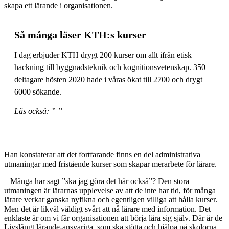
skapa ett lärande i organisationen.
Så många läser KTH:s kurser
I dag erbjuder KTH drygt 200 kurser om allt ifrån etisk
hackning till byggnadsteknik och kognitionsvetenskap. 350
deltagare hösten 2020 hade i våras ökat till 2700 och drygt
6000 sökande.
Läs också:
” ”
Han konstaterar att det fortfarande finns en del administrativa
utmaningar med fristående kurser som skapar merarbete för lärare.
– Många har sagt ”ska jag göra det här också”? Den stora
utmaningen är lärarnas upplevelse av att de inte har tid, för många
lärare verkar ganska nyfikna och egentligen villiga att hålla kurser.
Men det är likväl väldigt svårt att nå lärare med information. Det
enklaste är om vi får organisationen att börja lära sig själv. Där är de
Livslångt lärande-ansvariga, som ska stötta och hjälpa på skolorna,