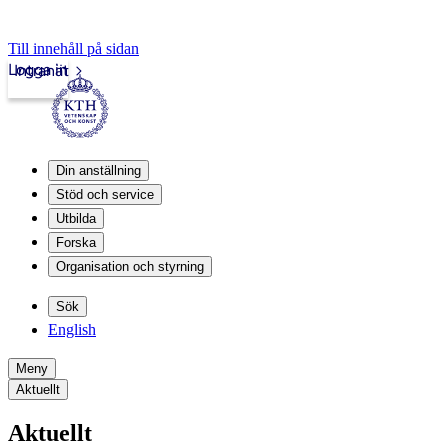
Till innehåll på sidan
Logga in
Intranät
Din anställning
Stöd och service
Utbilda
Forska
Organisation och styrning
Sök
English
Meny
Aktuellt
Aktuellt