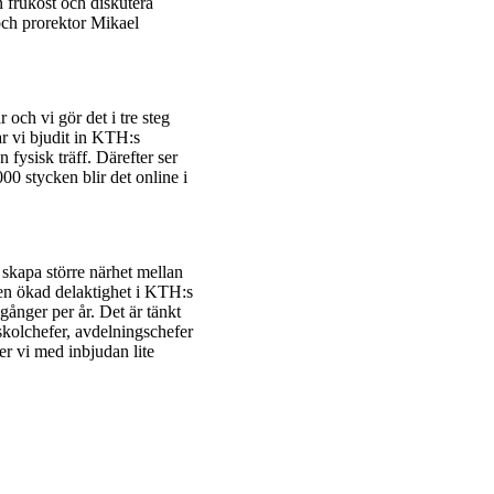
n frukost och diskutera
 och prorektor Mikael
 och vi gör det i tre steg
ar vi bjudit in KTH:s
n fysisk träff. Därefter ser
00 stycken blir det online i
 skapa större närhet mellan
 en ökad delaktighet i KTH:s
gånger per år. Det är tänkt
skolchefer, avdelnings­chefer
 vi med inbjudan lite