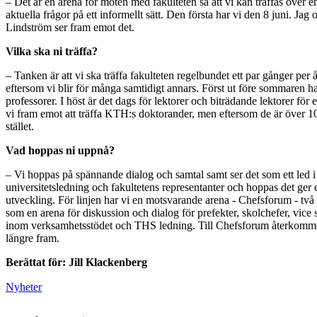
– Det är en arena för möten med fakulteten så att vi kan träffas över e
aktuella frågor på ett informellt sätt. Den första har vi den 8 juni. Jag
Lindström ser fram emot det.
Vilka ska ni träffa?
– Tanken är att vi ska träffa fakulteten regelbundet ett par gånger per år
eftersom vi blir för många samtidigt annars. Först ut före sommaren h
professorer. I höst är det dags för lektorer och biträdande lektorer för e
vi fram emot att träffa KTH:s doktorander, men eftersom de är över 10
stället.
Vad hoppas ni uppnå?
– Vi hoppas på spännande dialog och samtal samt ser det som ett led i
universitetsledning och fakultetens representanter och hoppas det ger
utveckling. För linjen har vi en motsvarande arena - Chefsforum - två 
som en arena för diskussion och dialog för prefekter, skolchefer, vice 
inom verksamhetsstödet och THS ledning. Till Chefsforum återkommer
längre fram.
Berättat för: Jill Klackenberg
Nyheter