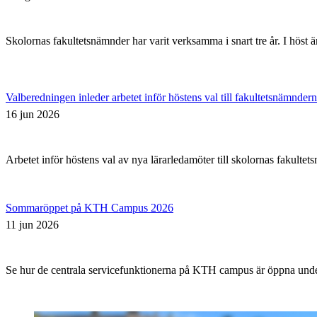
Skolornas fakultetsnämnder har varit verksamma i snart tre år. I höst ä
Valberedningen inleder arbetet inför höstens val till fakultetsnämnder
16 jun 2026
Arbetet inför höstens val av nya lärarledamöter till skolornas fakult
Sommaröppet på KTH Campus 2026
11 jun 2026
Se hur de centrala servicefunktionerna på KTH campus är öppna un