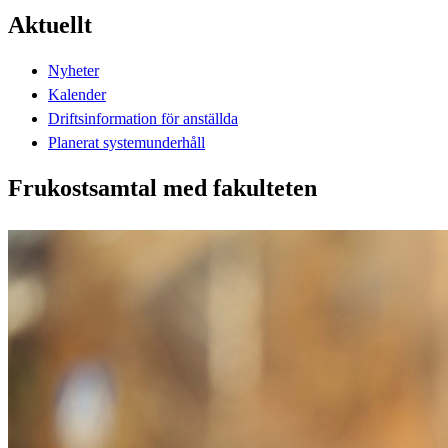
Aktuellt
Nyheter
Kalender
Driftsinformation för anställda
Planerat systemunderhåll
Frukostsamtal med fakulteten