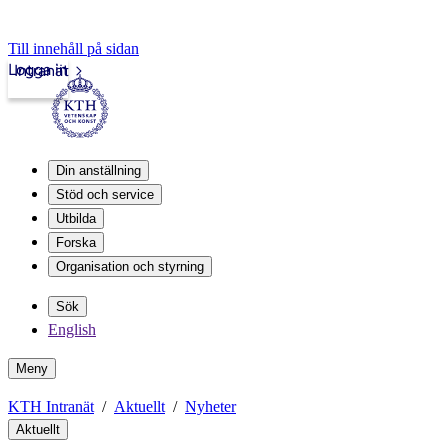
Till innehåll på sidan
Logga in
Intranät
Din anställning
Stöd och service
Utbilda
Forska
Organisation och styrning
Sök
English
Meny
KTH Intranät
Aktuellt
Nyheter
Aktuellt