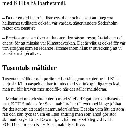
med KTH:s hållbarhetsmål.
– Det är en del i vårt hållbarhetsarbete och ett sätt att integrera
hållbarhet tydligare också i vår vardag, säger Anders Söderholm,
rektor om beslutet.
– Precis som vi ser över andra områden såsom resor, fastigheter och
energi för att minska vår klimatpåverkan. Det är viktigt också för vår
trovärdighet som ett ledande lärosäte inom hållbar utveckling att vi
tar våra mål på allvar.
Tusentals måltider
Tusentals måltider och portioner beställs genom catering till KTH
varje år. Klimataspekten har funnits med vid inköp tidigare också,
men nu blir kraven mer specifika när det gäller måltiderna.
– Medarbetare och studenter har också efterfrågat mer växtbaserad
mat. KTH Students for Sustainability har till exempel länge jobbat
för det genom att samla namnunderskrifter. Det ska vara lätt att göra
rätt och kan tyckas vara en liten ändring men som ändå gör stor
skillnad, säger Erica-Dawn Egan, hållbarhetsstrateg vid KTH
FOOD centre och KTH Sustainability Office.