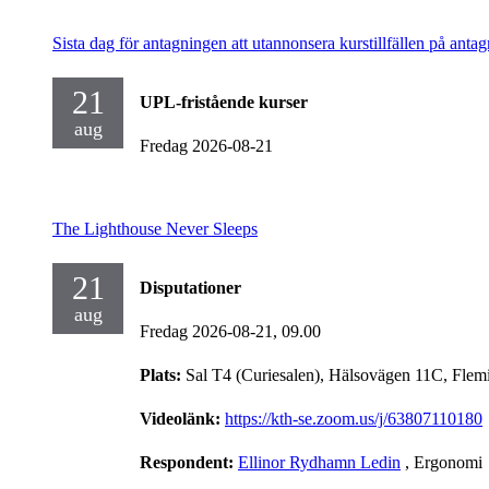
Sista dag för antagningen att utannonsera kurstillfällen på antag
21
UPL-fristående kurser
aug
Fredag 2026-08-21
The Lighthouse Never Sleeps
21
Disputationer
aug
Fredag 2026-08-21,
09.00
Plats:
Sal T4 (Curiesalen), Hälsovägen 11C, Flem
Videolänk:
https://kth-se.zoom.us/j/63807110180
Respondent:
Ellinor Rydhamn Ledin
, Ergonomi