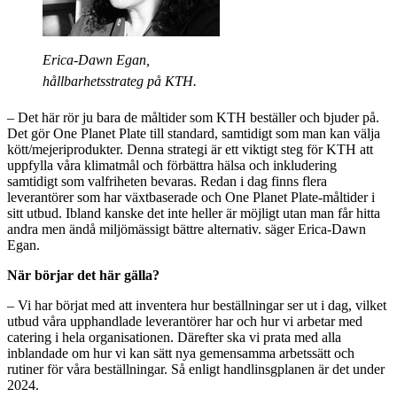
Erica-Dawn Egan,
hållbarhetsstrateg på KTH.
– Det här rör ju bara de måltider som KTH beställer och bjuder på.
Det gör One Planet Plate till standard, samtidigt som man kan välja
kött/mejeriprodukter. Denna strategi är ett viktigt steg för KTH att
uppfylla våra klimatmål och förbättra hälsa och inkludering
samtidigt som valfriheten bevaras. Redan i dag finns flera
leverantörer som har växtbaserade och One Planet Plate-måltider i
sitt utbud. Ibland kanske det inte heller är möjligt utan man får hitta
andra men ändå miljömässigt bättre alternativ. säger Erica-Dawn
Egan.
När börjar det här gälla?
– Vi har börjat med att inventera hur beställningar ser ut i dag, vilket
utbud våra upphandlade leverantörer har och hur vi arbetar med
catering i hela organisationen. Därefter ska vi prata med alla
inblandade om hur vi kan sätt nya gemensamma arbetssätt och
rutiner för våra beställningar. Så enligt handlinsgplanen är det under
2024.