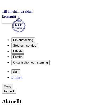
Till innehåll på sidan
Logga in
Intranät
Din anställning
Stöd och service
Utbilda
Forska
Organisation och styrning
Sök
English
Meny
Aktuellt
Aktuellt