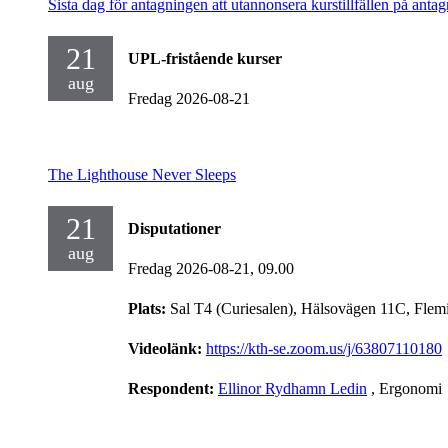
Sista dag för antagningen att utannonsera kurstillfällen på antag
21
UPL-fristående kurser
aug
Fredag 2026-08-21
The Lighthouse Never Sleeps
21
Disputationer
aug
Fredag 2026-08-21,
09.00
Plats:
Sal T4 (Curiesalen), Hälsovägen 11C, Flem
Videolänk:
https://kth-se.zoom.us/j/63807110180
Respondent:
Ellinor Rydhamn Ledin
, Ergonomi