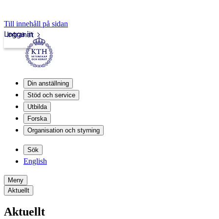
Till innehåll på sidan
Logga in
Intranät
Din anställning
Stöd och service
Utbilda
Forska
Organisation och styrning
Sök
English
Meny
Aktuellt
Aktuellt