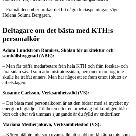
– Framåt december brukar det bli några luciaspelningar, säger
Helena Soluna Berggren.
Deltagare om det bästa med KTH:s
personalkör
Adam Lundström Ramirez,
Skolan för arkitektur och
samhällsbyggnad (ABE)
:
– Man får träffa medarbetare från hela KTH och från forskar- och
lärarsidan såväl som administratörssidan; personer man nog inte
skulle ha träffat annars. Man har något att se fram emot i slutet av
arbetsdagen.
Susanne Carlsson, Verksamhetsstöd (VS):
– Det bästa med personalkören är att den bidrar med så mycket ny
energi och glädje. Tröttheten efter en arbetsdag fullkomligen blåser
bort och efter två timmars sjungande är du fylld av endorfiner.
Mariana Mesherjakova, Verksamhetsstöd (VS):
– Kören hjälpte mig som nyanställd att snabbare få känna mig som