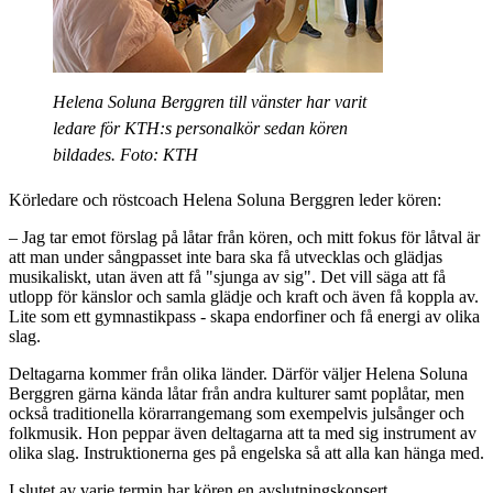
Helena Soluna Berggren till vänster har varit
ledare för KTH:s personalkör sedan kören
bildades. Foto: KTH
Körledare och röstcoach Helena Soluna Berggren leder kören:
– Jag tar emot förslag på låtar från kören, och mitt fokus för låtval är
att man under sångpasset inte bara ska få utvecklas och glädjas
musikaliskt, utan även att få "sjunga av sig". Det vill säga att få
utlopp för känslor och samla glädje och kraft och även få koppla av.
Lite som ett gymnastikpass - skapa endorfiner och få energi av olika
slag.
Deltagarna kommer från olika länder. Därför väljer Helena Soluna
Berggren gärna kända låtar från andra kulturer samt poplåtar, men
också traditionella körarrangemang som exempelvis julsånger och
folkmusik. Hon peppar även deltagarna att ta med sig instrument av
olika slag. Instruktionerna ges på engelska så att alla kan hänga med.
I slutet av varje termin har kören en avslutningskonsert.