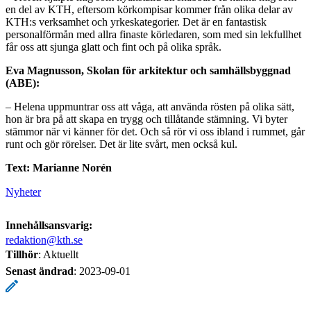
en del av KTH, eftersom körkompisar kommer från olika delar av
KTH:s verksamhet och yrkeskategorier. Det är en fantastisk
personalförmån med allra finaste körledaren, som med sin lekfullhet
får oss att sjunga glatt och fint och på olika språk.
Eva Magnusson, Skolan för arkitektur och samhällsbyggnad
(ABE):
– Helena uppmuntrar oss att våga, att använda rösten på olika sätt,
hon är bra på att skapa en trygg och tillåtande stämning. Vi byter
stämmor när vi känner för det. Och så rör vi oss ibland i rummet, går
runt och gör rörelser. Det är lite svårt, men också kul.
Text: Marianne Norén
Nyheter
Innehållsansvarig:
redaktion@kth.se
Tillhör
: Aktuellt
Senast ändrad
:
2023-09-01