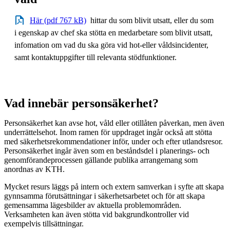
Här (pdf 767 kB)
hittar du som blivit utsatt, eller du som
i egenskap av chef ska stötta en medarbetare som blivit utsatt,
infomation om vad du ska göra vid hot-eller våldsincidenter,
samt kontaktuppgifter till relevanta stödfunktioner.
Vad innebär personsäkerhet?
Personsäkerhet kan avse hot, våld eller otillåten påverkan, men även
underrättelsehot. Inom ramen för uppdraget ingår också att stötta
med säkerhetsrekommendationer inför, under och efter utlandsresor.
Personsäkerhet ingår även som en beståndsdel i planerings- och
genomförandeprocessen gällande publika arrangemang som
anordnas av KTH.
Mycket resurs läggs på intern och extern samverkan i syfte att skapa
gynnsamma förutsättningar i säkerhetsarbetet och för att skapa
gemensamma lägesbilder av aktuella problemområden.
Verksamheten kan även stötta vid bakgrundkontroller vid
exempelvis tillsättningar.