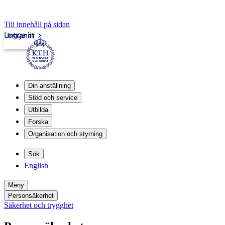
Till innehåll på sidan
Logga in
Intranät
Din anställning
Stöd och service
Utbilda
Forska
Organisation och styrning
Sök
English
Meny
Personsäkerhet
Säkerhet och trygghet