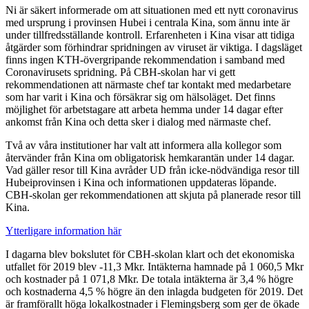
Ni är säkert informerade om att situationen med ett nytt coronavirus
med ursprung i provinsen Hubei i centrala Kina, som ännu inte är
under tillfredsställande kontroll. Erfarenheten i Kina visar att tidiga
åtgärder som förhindrar spridningen av viruset är viktiga. I dagsläget
finns ingen KTH-övergripande rekommendation i samband med
Coronavirusets spridning. På CBH-skolan har vi gett
rekommendationen att närmaste chef tar kontakt med medarbetare
som har varit i Kina och försäkrar sig om hälsoläget. Det finns
möjlighet för arbetstagare att arbeta hemma under 14 dagar efter
ankomst från Kina och detta sker i dialog med närmaste chef.
Två av våra institutioner har valt att informera alla kollegor som
återvänder från Kina om obligatorisk hemkarantän under 14 dagar.
Vad gäller resor till Kina avråder UD från icke-nödvändiga resor till
Hubeiprovinsen i Kina och informationen uppdateras löpande.
CBH-skolan ger rekommendationen att skjuta på planerade resor till
Kina.
Ytterligare information här
I dagarna blev bokslutet för CBH-skolan klart och det ekonomiska
utfallet för 2019 blev -11,3 Mkr. Intäkterna hamnade på 1 060,5 Mkr
och kostnader på 1 071,8 Mkr. De totala intäkterna är 3,4 % högre
och kostnaderna 4,5 % högre än den inlagda budgeten för 2019. Det
är framförallt höga lokalkostnader i Flemingsberg som ger de ökade