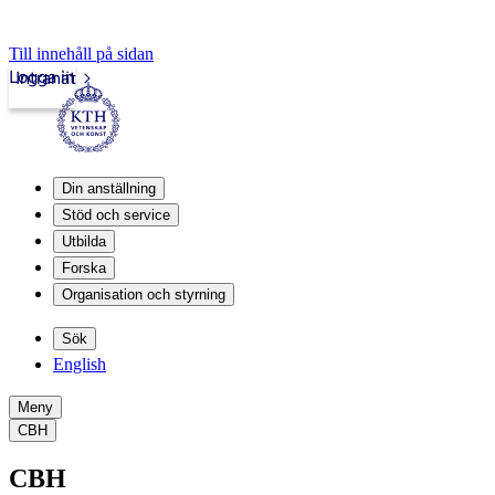
Till innehåll på sidan
Logga in
Intranät
Din anställning
Stöd och service
Utbilda
Forska
Organisation och styrning
Sök
English
Meny
CBH
CBH