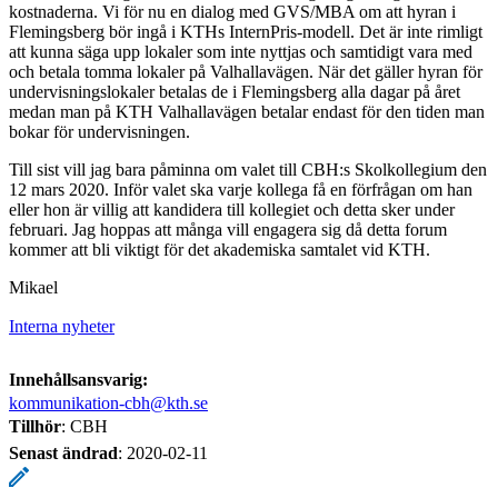
kostnaderna. Vi för nu en dialog med GVS/MBA om att hyran i
Flemingsberg bör ingå i KTHs InternPris-modell. Det är inte rimligt
att kunna säga upp lokaler som inte nyttjas och samtidigt vara med
och betala tomma lokaler på Valhallavägen. När det gäller hyran för
undervisningslokaler betalas de i Flemingsberg alla dagar på året
medan man på KTH Valhallavägen betalar endast för den tiden man
bokar för undervisningen.
Till sist vill jag bara påminna om valet till CBH:s Skolkollegium den
12 mars 2020. Inför valet ska varje kollega få en förfrågan om han
eller hon är villig att kandidera till kollegiet och detta sker under
februari. Jag hoppas att många vill engagera sig då detta forum
kommer att bli viktigt för det akademiska samtalet vid KTH.
Mikael
Interna nyheter
Innehållsansvarig:
kommunikation-cbh@kth.se
Tillhör
: CBH
Senast ändrad
:
2020-02-11