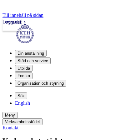
Till innehåll på sidan
Logga in
Intranät
Din anställning
Stöd och service
Utbilda
Forska
Organisation och styrning
Sök
English
Meny
Verksamhetsstödet
Kontakt