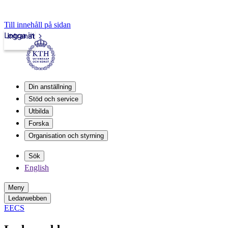
Till innehåll på sidan
Logga in
Intranät
Din anställning
Stöd och service
Utbilda
Forska
Organisation och styrning
Sök
English
Meny
Ledarwebben
EECS