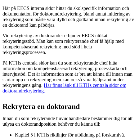
Här på EECS interna sidor hittar du skolspecifik information och
dokumentation för doktorandrekrytering, bland annat initiering av
rekrytering som måste vara ifylld och godkänd innan rekrytering av
en doktorand kan påbörjas.
Vid rekrytering av doktorander erbjuder EECS utökat
rekryteringsstöd. Man kan som rekryterande chef få hjälp med
kompetensbaserad rekrytering med stöd i hela
rekryteringsprocessen.
På KTHs centrala sidor kan du som rekryterande chef hitta
information om kompetensbaserad rekrytering, processkarta och
intervjustöd. Det är information som är bra att känna till innan man
startar upp en rekrytering men kan också vara hjälpsamt under
rekryteringens gång.
Här finns länk till KTHs centrala sidor om
doktorandrekrytering.
Rekrytera en doktorand
Innan du som rekryterande huvudhandledare bestämmer dig för att
utlysa en doktorandposition behöver du känna till:
Kapitel 5 i KTHs riktlinjer för utbildning på forskarnivå.