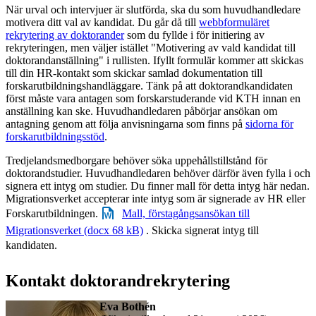
När urval och intervjuer är slutförda, ska du som huvudhandledare
motivera ditt val av kandidat. Du går då till
webbformuläret
rekrytering av doktorander
som du fyllde i för initiering av
rekryteringen, men väljer istället "Motivering av vald kandidat till
doktorandanställning" i rullisten. Ifyllt formulär kommer att skickas
till din HR-kontakt som skickar samlad dokumentation till
forskarutbildningshandläggare. Tänk på att doktorandkandidaten
först måste vara antagen som forskarstuderande vid KTH innan en
anställning kan ske. Huvudhandledaren påbörjar ansökan om
antagning genom att följa anvisningarna som finns på
sidorna för
forskarutbildningsstöd
.
Tredjelandsmedborgare behöver söka uppehållstillstånd för
doktorandstudier. Huvudhandledaren behöver därför även fylla i och
signera ett intyg om studier. Du finner mall för detta intyg här nedan.
Migrationsverket accepterar inte intyg som är signerade av HR eller
Forskarutbildningen.
Mall, förstagångsansökan till
Migrationsverket (docx 68 kB)
. Skicka signerat intyg till
kandidaten.
Kontakt doktorandrekrytering
Eva Bothén