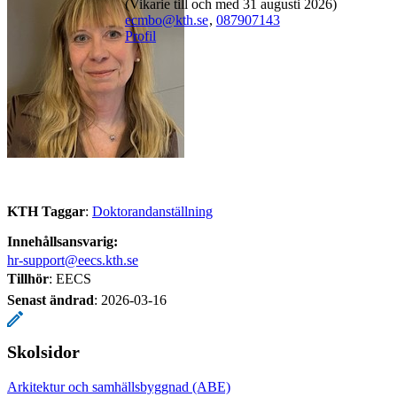
(Vikarie till och med 31 augusti 2026)
ecmbo@kth.se
,
08790
7143
Profil
KTH Taggar
:
Doktorandanställning
Innehållsansvarig:
hr-support@eecs.kth.se
Tillhör
: EECS
Senast ändrad
:
2026-03-16
Skolsidor
Arkitektur och samhällsbyggnad (ABE)