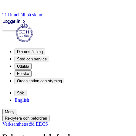
Till innehåll på sidan
Logga in
Intranät
Din anställning
Stöd och service
Utbilda
Forska
Organisation och styrning
Sök
English
Meny
Rekrytera och befordran
Verksamhetsstöd EECS