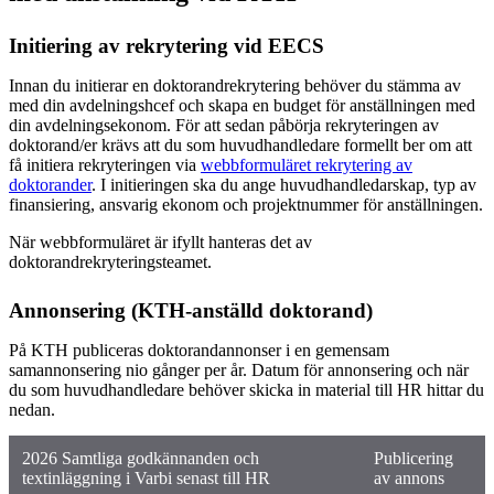
Initiering av rekrytering vid EECS
Innan du initierar en doktorandrekrytering behöver du stämma av
med din avdelningshcef och skapa en budget för anställningen med
din avdelningsekonom. För att sedan påbörja rekryteringen av
doktorand/er krävs att du som huvudhandledare formellt ber om att
få initiera rekryteringen via
webbformuläret rekrytering av
doktorander
. I initieringen ska du ange huvudhandledarskap, typ av
finansiering, ansvarig ekonom och projektnummer för anställningen.
När webbformuläret är ifyllt hanteras det av
doktorandrekryteringsteamet.
Annonsering (KTH-anställd doktorand)
På KTH publiceras doktorandannonser i en gemensam
samannonsering nio gånger per år. Datum för annonsering och när
du som huvudhandledare behöver skicka in material till HR hittar du
nedan.
2026 Samtliga godkännanden och
Publicering
textinläggning i Varbi senast till HR
av annons