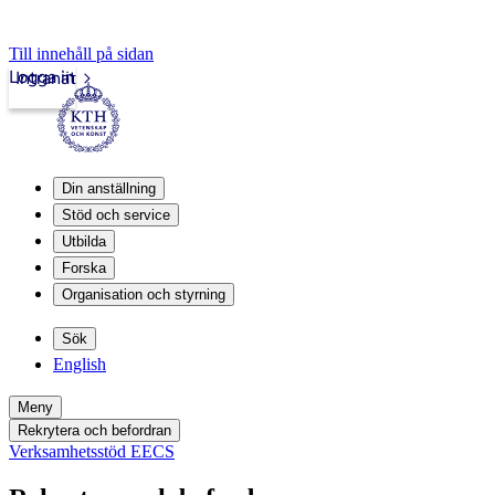
Till innehåll på sidan
Logga in
Intranät
Din anställning
Stöd och service
Utbilda
Forska
Organisation och styrning
Sök
English
Meny
Rekrytera och befordran
Verksamhetsstöd EECS