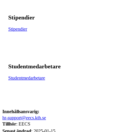
Stipendier
Stipendier
Studentmedarbetare
Studentmedarbetare
Innehållsansvarig:
hr-support@eecs.kth.se
Tillhör
: EECS
Senast ändrad
:
2025-01-15