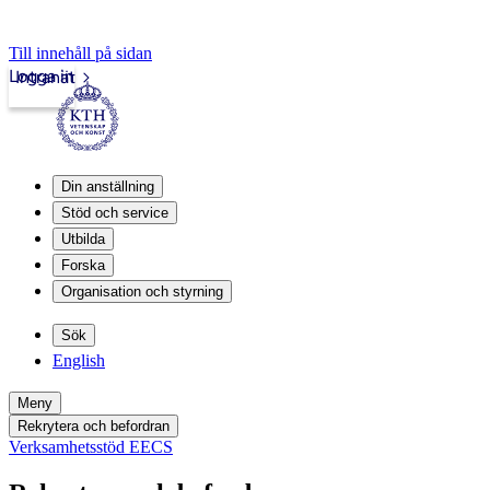
Till innehåll på sidan
Logga in
Intranät
Din anställning
Stöd och service
Utbilda
Forska
Organisation och styrning
Sök
English
Meny
Rekrytera och befordran
Verksamhetsstöd EECS