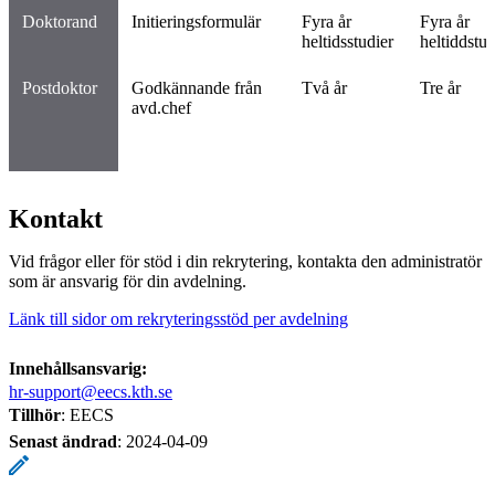
Doktorand
Initieringsformulär
Fyra år
Fyra år
heltidsstudier
heltiddstud
Postdoktor
Godkännande från
Två år
Tre år
avd.chef
Kontakt
Vid frågor eller för stöd i din rekrytering, kontakta den administratör
som är ansvarig för din avdelning.
Länk till sidor om rekryteringsstöd per avdelning
Innehållsansvarig:
hr-support@eecs.kth.se
Tillhör
: EECS
Senast ändrad
:
2024-04-09