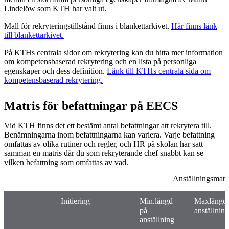
Lindelöw som KTH har valt ut.
Mall för rekryteringstillstånd finns i blankettarkivet.
Här finns länk
till blankettarkivet.
På KTHs centrala sidor om rekrytering kan du hitta mer information
om kompetensbaserad rekrytering och en lista på personliga
egenskaper och dess definition.
Länk till KTHs centrala sida om
kompetensbaserad rekrytering.
Matris för befattningar på EECS
Vid KTH finns det ett bestämt antal befattningar att rekrytera till.
Benämningarna inom befattningarna kan variera. Varje befattning
omfattas av olika rutiner och regler, och HR på skolan har satt
samman en matris där du som rekryterande chef snabbt kan se
vilken befattning som omfattas av vad.
Anställningsmatr
Initiering
Min.längd
Maxlängd 
på
anställning
anställning