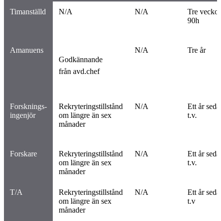
Timanställd
N/A
N/A
Tre veckor
90h
Amanuens
N/A
Tre år
Godkännande
från avd.chef
Forsknings-
Rekryteringstillstånd
N/A
Ett år seda
ingenjör
om längre än sex
t.v.
månader
Forskare
Rekryteringstillstånd
N/A
Ett år seda
om längre än sex
t.v.
månader
T/A
Rekryteringstillstånd
N/A
Ett år seda
om längre än sex
t.v
månader