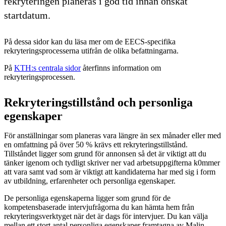
rekryteringen planeras i god tid innan önskat
startdatum.
På dessa sidor kan du läsa mer om de EECS-specifika
rekryteringsprocesserna utifrån de olika befattningarna.
På
KTH:s centrala sidor
återfinns information om
rekryteringsprocessen.
Rekryteringstillstånd och personliga
egenskaper
För anställningar som planeras vara längre än sex månader eller med
en omfattning på över 50 % krävs ett rekryteringstillstånd.
Tillståndet ligger som grund för annonsen så det är viktigt att du
tänker igenom och tydligt skriver ner vad arbetsuppgifterna k0mmer
att vara samt vad som är viktigt att kandidaterna har med sig i form
av utbildning, erfarenheter och personliga egenskaper.
De personliga egenskaperna ligger som grund för de
kompetensbaserade intervjufrågorna du kan hämta hem från
rekryteringsverktyget när det är dags för intervjuer. Du kan välja
mellan ett stort antal personliga egenskaper framtagna av Malin