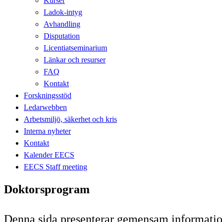
Kurser
Ladok-intyg
Avhandling
Disputation
Licentiatseminarium
Länkar och resurser
FAQ
Kontakt
Forskningsstöd
Ledarwebben
Arbetsmiljö, säkerhet och kris
Interna nyheter
Kontakt
Kalender EECS
EECS Staff meeting
Doktorsprogram
Denna sida presenterar gemensam informatio