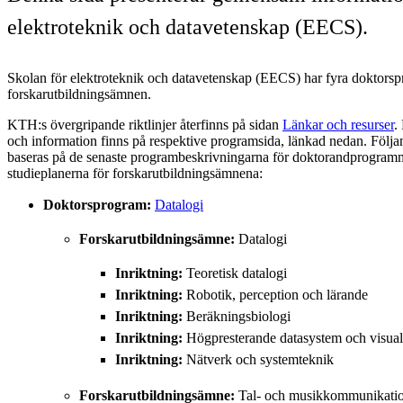
elektroteknik och datavetenskap (EECS).
Skolan för elektroteknik och datavetenskap (EECS) har fyra doktors
forskarutbildningsämnen.
KTH:s övergripande riktlinjer återfinns på sidan
Länkar och resurser
.
och information finns på respektive program­sida, länkad nedan. Följa
baseras på de senaste programbeskrivningarna för doktorandprogram
studieplanerna för forskarutbildningsämnena:
Doktorsprogram:
Datalogi
Forskarutbildningsämne:
Datalogi
Inriktning:
Teoretisk datalogi
Inriktning:
Robotik, perception och lärande
Inriktning:
Beräkningsbiologi
Inriktning:
Högpresterande datasystem och visual
Inriktning:
Nätverk och systemteknik
Forskarutbildningsämne:
Tal- och musikkommunikati