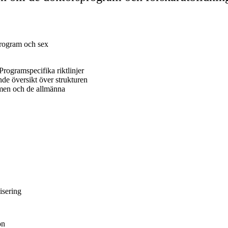
program och sex
 Programspecifika riktlinjer
nde översikt över strukturen
men och de allmänna
isering
on