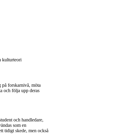
kulturteori
g på forskarnivå, möta
a och följa upp deras
 student och handledare,
nvändas som en
tt tidigt skede, men också