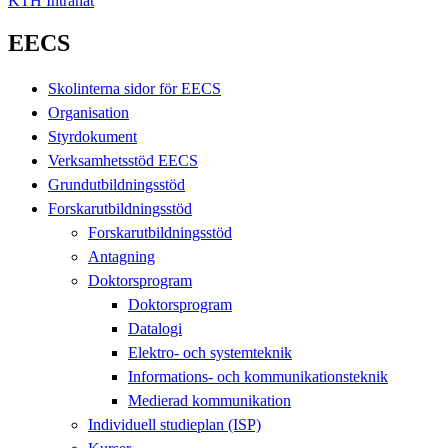
KTH Intranät
EECS
Skolinterna sidor för EECS
Organisation
Styrdokument
Verksamhetsstöd EECS
Grundutbildningsstöd
Forskarutbildningsstöd
Forskarutbildningsstöd
Antagning
Doktorsprogram
Doktorsprogram
Datalogi
Elektro- och systemteknik
Informations- och kommunikationsteknik
Medierad kommunikation
Individuell studieplan (ISP)