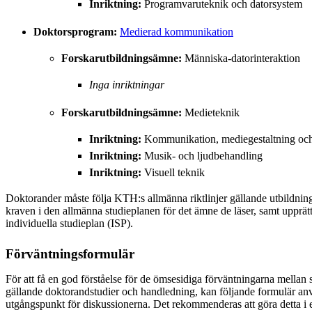
Inriktning:
Programvaruteknik och datorsystem
Doktorsprogram:
Medierad kommunikation
Forskarutbildningsämne:
Människa-datorinteraktion
Inga inriktningar
Forskarutbildningsämne:
Medieteknik
Inriktning:
Kommunikation, mediegestaltning och 
Inriktning:
Musik- och ljudbehandling
Inriktning:
Visuell teknik
Doktorander måste följa KTH:s allmänna riktlinjer gällande utbildnin
kraven i den allmänna studieplanen för det ämne de läser, samt upprätt
individuella studieplan (ISP).
Förväntningsformulär
För att få en god förståelse för de ömsesidiga förväntningarna mellan
gällande doktorandstudier och handledning, kan följande formulär a
utgångspunkt för diskussionerna. Det rekommenderas att göra detta i e