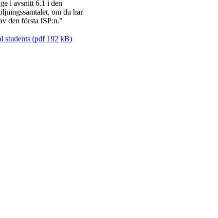
e i avsnitt 6.1 i den
följningssamtalet, om du har
av den första ISP:n."
al students (pdf 192 kB)