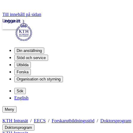
Till innehåll på sidan
Logga in
Intranät
Din anställning
Stöd och service
Utbilda
Forska
Organisation och styrning
Sök
English
Meny
KTH Intranät
EECS
Forskarutbildningsstöd
Doktorsprogram
Doktorsprogram