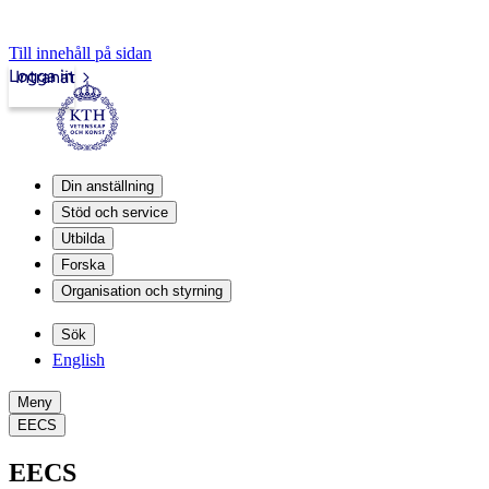
Till innehåll på sidan
Logga in
Intranät
Din anställning
Stöd och service
Utbilda
Forska
Organisation och styrning
Sök
English
Meny
EECS
EECS