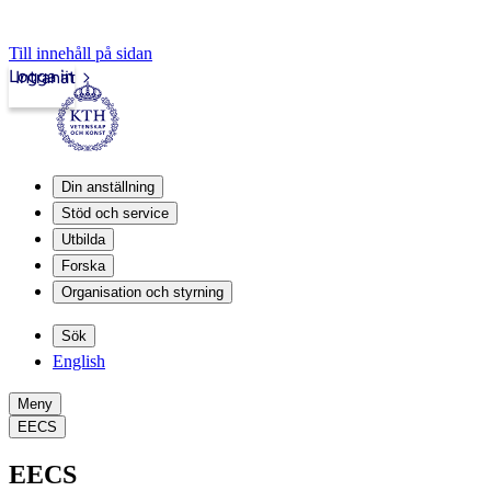
Till innehåll på sidan
Logga in
Intranät
Din anställning
Stöd och service
Utbilda
Forska
Organisation och styrning
Sök
English
Meny
EECS
EECS