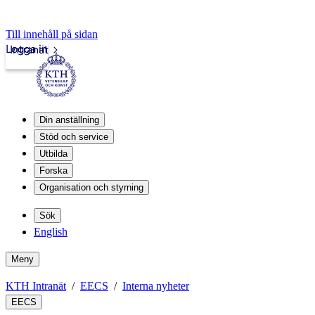
Till innehåll på sidan
Logga in
Intranät
Din anställning
Stöd och service
Utbilda
Forska
Organisation och styrning
Sök
English
Meny
KTH Intranät
EECS
Interna nyheter
EECS