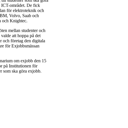
till studenter som ska göra
m ICT-området. De fick
lan för elektroteknik och
IBM, Volvo, Saab och
h och Knightec.
 möten mellan studenter och
, valde att hoppa på det
r och företag den digitala
are för Exjobbsmässan
binarium om exjobb den 15
 på Institutionen för
ter som ska göra exjobb.