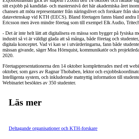
Exjobbsmässan gick av stapeln i Zoom den 14 oktober och riktade sig 
sitt exjobb på kandidat- och mastersnivå det här akademiska året ino
chansen att möta representanter från näringslivet och forskare från sko
datavetenskap vid KTH (EECS). Bland företagen fanns bland andra 
Ericsson men även mindre företag som till exempel Elk Audio, Tritec
- Det är inte helt lätt att digitalisera en mässa som bygger på fysiska
industri så vi är väldigt glada att så många, både företag och studenter
digitala konceptet. Vad vi kan se i utvärderingarna, fann både studente
mässan givande, säger Moa Hörnquist, kommunikatör och projektled
2020.
Företagspresentationerna den 14 oktober kompletterades med ett we
oktober, som gavs av Ragnar Thobaben, lektor och exjobbskoordinator
Intelligenta system, och inkluderade matnyttig information till studen
Webinariet besöktes av 350 studenter.
Läs mer
Deltagande organisationer och KTH-forskare