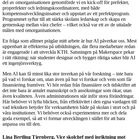
del av omorganisationen genomförde vi en kick-off för prefekter,
proprefekter och ledningskoordinatorer, med både
kompetensutvecklingsinsatser och uppstart av ett prefektprogram.
Programmet syftar till att stärka skolans ledarskap och skapa en
gemenskap mellan våra chefer – vilket också var ett av de uttalade
målen med omorganisationen.
En fråga som alltmer präglar mitt arbete är hur AI påverkar oss. Mest
uppenbart är effekterna på utbildningen, där flera medarbetare redan
är engagerade i att utveckla KTH. Satsningen på Makerspace pekar
i rätt riktning: när studenter designar och bygger riktiga saker blir AI
ett ingenjörsverktyg.
Men AI kan få minst lika stor inverkan på vår forskning – inte bara
på vad vi forskar om, utan även på hur vi forskar och vem som får
finansiering framöver. Vi hör redan från finansiärer och tidskrifter att
det inte bara är antalet manuskript och ansökningar som ökar, utan
även kvaliteten. Även administrationen står inför stora förändringar.
Här behöver vi lyfta blicken, från effektivitet i den egna vardagen till
vad tekniken betyder för verksamheten både på skolan i stort och på
våra institutioner. Vi behöver också experimentera mer och dela
goda exempel, så att vi formar utvecklingen i stället för att bara
anpassa oss till den.
Lina Bertling Tjernberg, Vice skolchef med inriktning mot