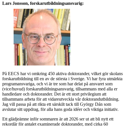
Lars Jonsson, forskarutbildningsansvarig:
På EECS har vi omkring 450 aktiva doktorander, vilket gör skolans
forskarutbildning till en av de största i Sverige. Vi har fyra utmärkta
programansvariga, och vi är tre som har delat på ansvaret som
(vice/huvud) forskarutbildningsansvarig, tillsammans med alla er
handledare och doktorander. Det är ett stort privilegium att
tillsammans arbeta för att vidareutveckla vår doktorandutbildning.
Jag vill passa på att rikta ett särskilt tack till György Dán som
avslutar sitt uppdrag, för alla hans goda idéer och viktiga initiativ.
Ett glädjeämne inför sommaren är att 2026 ser ut att bli nytt ett
rekordår för antalet examinerade doktorander, med cirka 60