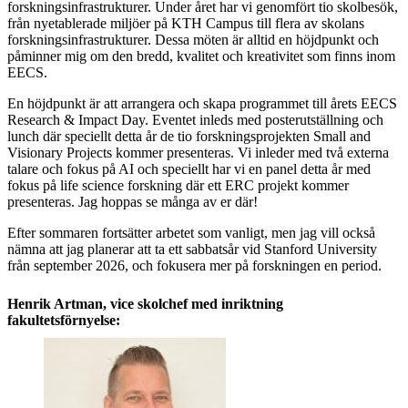
forskningsinfrastrukturer. Under året har vi genomfört tio skolbesök,
från nyetablerade miljöer på KTH Campus till flera av skolans
forskningsinfrastrukturer. Dessa möten är alltid en höjdpunkt och
påminner mig om den bredd, kvalitet och kreativitet som finns inom
EECS.
En höjdpunkt är att arrangera och skapa programmet till årets EECS
Research & Impact Day. Eventet inleds med posterutställning och
lunch där speciellt detta år de tio forskningsprojekten Small and
Visionary Projects kommer presenteras. Vi inleder med två externa
talare och fokus på AI och speciellt har vi en panel detta år med
fokus på life science forskning där ett ERC projekt kommer
presenteras. Jag hoppas se många av er där!
Efter sommaren fortsätter arbetet som vanligt, men jag vill också
nämna att jag planerar att ta ett sabbatsår vid Stanford University
från september 2026, och fokusera mer på forskningen en period.
Henrik Artman, vice skolchef med inriktning
fakultetsförnyelse: