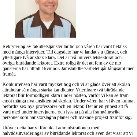
Rekrytering av fakultetstjänster tar tid och våren har varit hektisk
med många intervjuer. Till dagsdato har vi landat sju tjänster, och
ytterligare två är strax klara. Det är två universitetslektorat och
övriga biträdande lektorat. Extra roligt är det att fem av de nio
tjänsterna har tillfallit kvinnor. Jämställdhetsarbetet går långsamt men
framåt.
Konkurrensen har varit mycket hög och vi är glada över att skolan
attraherar så många starka kandidater. Ytterligare två biträdande
lektorat blir förmodligen klara under hösten, varför vi kan se fram
emot många nya ansikten på skolan. Under våren har vi även kunnat
befordra sex nya professorer och en lektor. Det är en ynnest att få
vara med under intervjuerna och lyssna på alla framgångsrika
personer som har storslagna planer och maxade projekt framför sig.
Utöver detta har vi förenklat administrationen med
halvtidsutvärderingar av biträdande lektorat och även det visar att vi