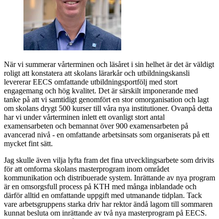
När vi summerar vårterminen och läsåret i sin helhet är det är väldigt
roligt att konstatera att skolans lärarkår och utbildningskansli
levererar EECS omfattande utbildningsportfölj med stort
engagemang och hög kvalitet. Det är särskilt imponerande med
tanke på att vi samtidigt genomfört en stor omorganisation och lagt
om skolans drygt 500 kurser till våra nya institutioner. Ovanpå detta
har vi under vårterminen inlett ett ovanligt stort antal
examensarbeten och bemannat över 900 examensarbeten på
avancerad nivå - en omfattande arbetsinsats som organiserats på ett
mycket fint sätt.
Jag skulle även vilja lyfta fram det fina utvecklingsarbete som drivits
för att omforma skolans masterprogram inom området
kommunikation och distribuerade system. Inrättande av nya program
är en omsorgsfull process på KTH med många inblandade och
därför alltid en omfattande uppgift med utmanande tidplan. Tack
vare arbetsgruppens starka driv har rektor ändå lagom till sommaren
kunnat besluta om inrättande av två nya masterprogram på EECS.