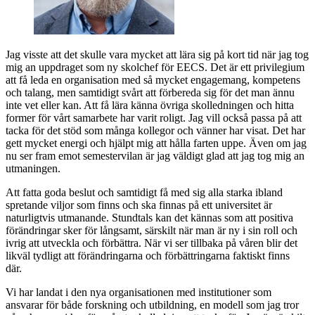
Jag visste att det skulle vara mycket att lära sig på kort tid när jag tog
mig an uppdraget som ny skolchef för EECS. Det är ett privilegium
att få leda en organisation med så mycket engagemang, kompetens
och talang, men samtidigt svårt att förbereda sig för det man ännu
inte vet eller kan. Att få lära känna övriga skolledningen och hitta
former för vårt samarbete har varit roligt. Jag vill också passa på att
tacka för det stöd som många kollegor och vänner har visat. Det har
gett mycket energi och hjälpt mig att hålla farten uppe. Även om jag
nu ser fram emot semestervilan är jag väldigt glad att jag tog mig an
utmaningen.
Att fatta goda beslut och samtidigt få med sig alla starka ibland
spretande viljor som finns och ska finnas på ett universitet är
naturligtvis utmanande. Stundtals kan det kännas som att positiva
förändringar sker för långsamt, särskilt när man är ny i sin roll och
ivrig att utveckla och förbättra. När vi ser tillbaka på våren blir det
likväl tydligt att förändringarna och förbättringarna faktiskt finns
där.
Vi har landat i den nya organisationen med institutioner som
ansvarar för både forskning och utbildning, en modell som jag tror