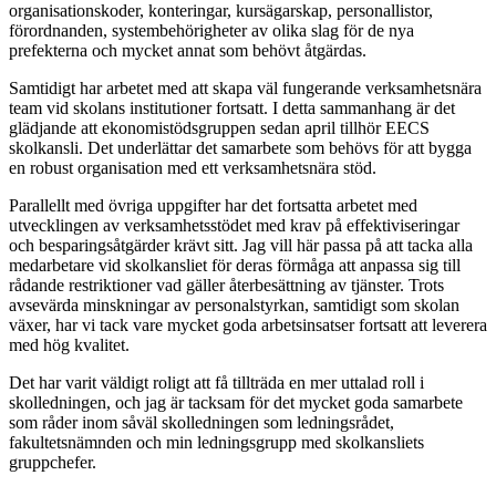
organisationskoder, konteringar, kursägarskap, personallistor,
förordnanden, systembehörigheter av olika slag för de nya
prefekterna och mycket annat som behövt åtgärdas.
Samtidigt har arbetet med att skapa väl fungerande verksamhetsnära
team vid skolans institutioner fortsatt. I detta sammanhang är det
glädjande att ekonomistödsgruppen sedan april tillhör EECS
skolkansli. Det underlättar det samarbete som behövs för att bygga
en robust organisation med ett verksamhetsnära stöd.
Parallellt med övriga uppgifter har det fortsatta arbetet med
utvecklingen av verksamhetsstödet med krav på effektiviseringar
och besparingsåtgärder krävt sitt. Jag vill här passa på att tacka alla
medarbetare vid skolkansliet för deras förmåga att anpassa sig till
rådande restriktioner vad gäller återbesättning av tjänster. Trots
avsevärda minskningar av personalstyrkan, samtidigt som skolan
växer, har vi tack vare mycket goda arbetsinsatser fortsatt att leverera
med hög kvalitet.
Det har varit väldigt roligt att få tillträda en mer uttalad roll i
skolledningen, och jag är tacksam för det mycket goda samarbete
som råder inom såväl skolledningen som ledningsrådet,
fakultetsnämnden och min ledningsgrupp med skolkansliets
gruppchefer.