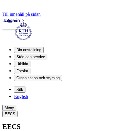
Till innehåll på sidan
Logga in
Intranät
Din anställning
Stöd och service
Utbilda
Forska
Organisation och styrning
Sök
English
Meny
EECS
EECS