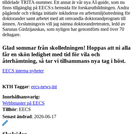
tilldelade TRITA-nummer. Ett annat är vår nya AI-guide, som nu
finns tillgänglig på EECS:s hemsida för forskarutbildningen. Andra
pågående och viktiga initiativ inkluderar en arbetsmiljöutredning för
doktorander samt arbetet med att omvandla doktorandprogram till
ämnen. Avslutningsvis vill jag nämna doktorandretreaten, ledd av
Sarunas Girdzijauskas, som nyligen har genomförts med över 70
deltagare.
Glad sommar från skolledningen! Hoppas att ni alla
får en skön ledighet med tid för vila och
återhämtning, så tar vi tillsammans nya tag i höst.
EECS interna nyheter
KTH Taggar
:
eecs-news-int
Innehållsansvarig:
Webbmaster på EECS
Tillhör
: EECS
Senast ändrad
:
2026-06-17
Skolsidor