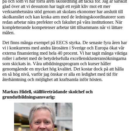
på och som vi har förra årets skolledning att tacka för. Jag är särskilt
glad över att vi dessutom har tagit ett rejält kliv mot ett mer
verksamhetsnära stöd genom att skolans ekonomer har anslutit till
skolkansliet och kan kroka arm med de ledningskoordinatorer som
redan arbetar nära prefekter och fakultet på våra institutioner. När
kompletterande kompetenser arbetar tätt tillsammans når vi lättare
målen.
Det finns många exempel på EECS styrka. De senaste fyra åren har
vi i konkurrens med andra lärosäten i Sverige och Europa ökat vår
externa finansiering med hela 40 procent. Vi har tagit många viktiga
roller i arbetet med de betydelsefulla excellensklusteransökningarna
som skickats in. Våra utbildningsprogram och kurser håller
genomgående en mycket hög kvalitet. Det kostar dock på att hålla
en så hög nivå, varför jag önskar er alla en ledighet med tid för
återhämtning och möjlighet att kraftsamla inför hösten.
Markus Hidell, ställföreträdande skolchef och
grundutbildningsansvarig: