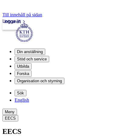
Till innehåll på sidan
Logga in
Intranät
Din anställning
Stöd och service
Utbilda
Forska
Organisation och styrning
Sök
English
Meny
EECS
EECS