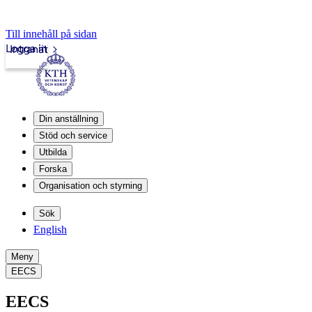
Till innehåll på sidan
Logga in
Intranät
Din anställning
Stöd och service
Utbilda
Forska
Organisation och styrning
Sök
English
Meny
EECS
EECS