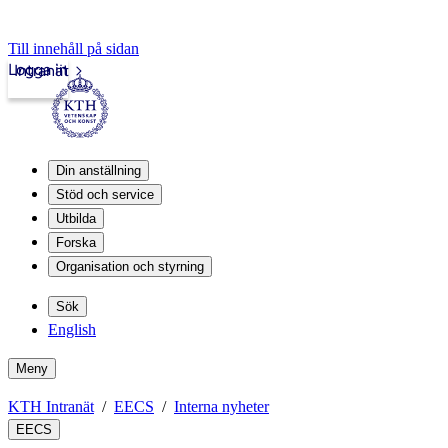
Till innehåll på sidan
Logga in
Intranät
Din anställning
Stöd och service
Utbilda
Forska
Organisation och styrning
Sök
English
Meny
KTH Intranät
EECS
Interna nyheter
EECS