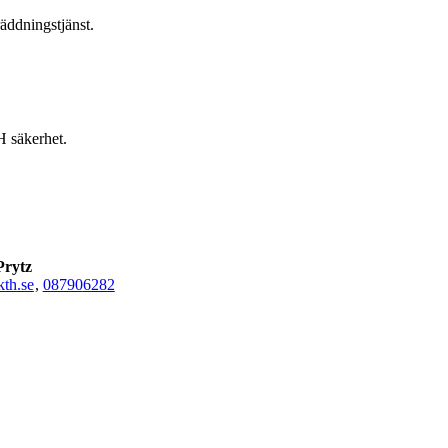
äddningstjänst.
H säkerhet.
Prytz
th.se
,
08790
6282