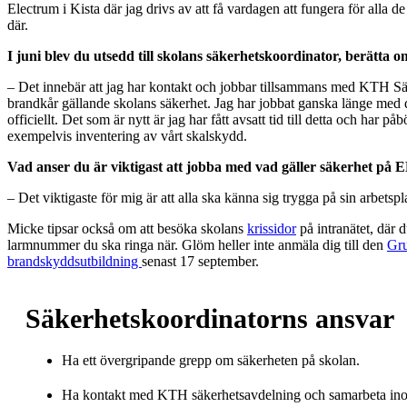
Electrum i Kista där jag drivs av att få vardagen att fungera för alla 
där.
I juni blev du utsedd till skolans säkerhetskoordinator, berätta o
– Det innebär att jag har kontakt och jobbar tillsammans med KTH S
brandkår gällande skolans säkerhet. Jag har jobbat ganska länge med d
officiellt. Det som är nytt är jag har fått avsatt tid till detta och har på
exempelvis inventering av vårt skalskydd.
Vad anser du är viktigast att jobba med vad gäller säkerhet på
– Det viktigaste för mig är att alla ska känna sig trygga på sin arbetspl
Micke tipsar också om att besöka skolans
krissidor
på intranätet, där d
larmnummer du ska ringa när. Glöm heller inte anmäla dig till den
Gru
brandskyddsutbildning
senast 17 september.
Säkerhetskoordinatorns ansvar
Ha ett övergripande grepp om säkerheten på skolan.
Ha kontakt med KTH säkerhetsavdelning och samarbeta ino