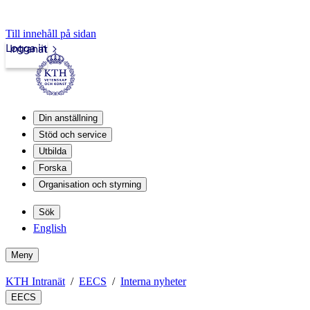
Till innehåll på sidan
Logga in
Intranät
Din anställning
Stöd och service
Utbilda
Forska
Organisation och styrning
Sök
English
Meny
KTH Intranät
EECS
Interna nyheter
EECS