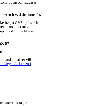
de som jobbar och studerar
m det och vad det innebär.
äkerhet på GVS, polis och
etta innan det blev
börjat en del projekt som
 EECS?
ats.
u bland annat ser vilket
ndläggande kursen i
m säkerhetsfrågor.