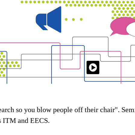
rch so you blow people off their chair". Se
ls ITM and EECS.