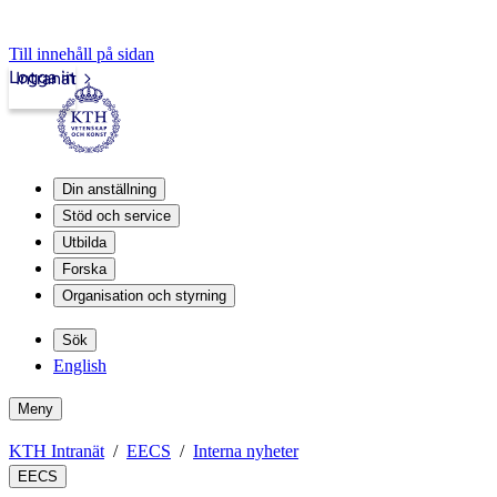
Till innehåll på sidan
Logga in
Intranät
Din anställning
Stöd och service
Utbilda
Forska
Organisation och styrning
Sök
English
Meny
KTH Intranät
EECS
Interna nyheter
EECS