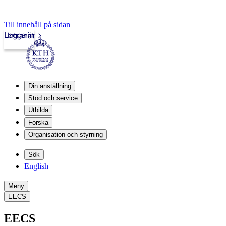
Till innehåll på sidan
Logga in
Intranät
Din anställning
Stöd och service
Utbilda
Forska
Organisation och styrning
Sök
English
Meny
EECS
EECS