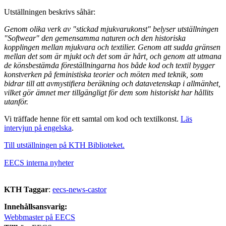
Utställningen beskrivs såhär:
Genom olika verk av "stickad mjukvarukonst" belyser utställningen
"Softwear" den gemensamma naturen och den historiska
kopplingen mellan mjukvara och textilier. Genom att sudda gränsen
mellan det som är mjukt och det som är hårt, och genom att utmana
de könsbestämda föreställningarna hos både kod och textil bygger
konstverken på feministiska teorier och möten med teknik, som
bidrar till att avmystifiera beräkning och datavetenskap i allmänhet,
vilket gör ämnet mer tillgängligt för dem som historiskt har hållits
utanför.
Vi träffade henne för ett samtal om kod och textilkonst.
Läs
intervjun på engelska
.
Till utställningen på KTH Biblioteket.
EECS interna nyheter
KTH Taggar
:
eecs-news-castor
Innehållsansvarig:
Webbmaster på EECS