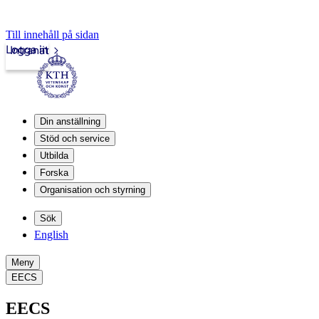
Till innehåll på sidan
Logga in
Intranät
Din anställning
Stöd och service
Utbilda
Forska
Organisation och styrning
Sök
English
Meny
EECS
EECS