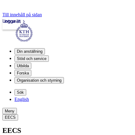
Till innehåll på sidan
Logga in
Intranät
Din anställning
Stöd och service
Utbilda
Forska
Organisation och styrning
Sök
English
Meny
EECS
EECS