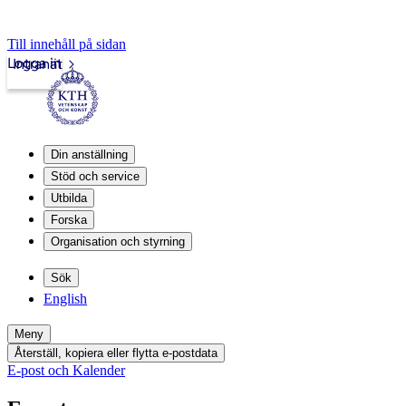
Till innehåll på sidan
Logga in
Intranät
Din anställning
Stöd och service
Utbilda
Forska
Organisation och styrning
Sök
English
Meny
Återställ, kopiera eller flytta e-postdata
E-post och Kalender