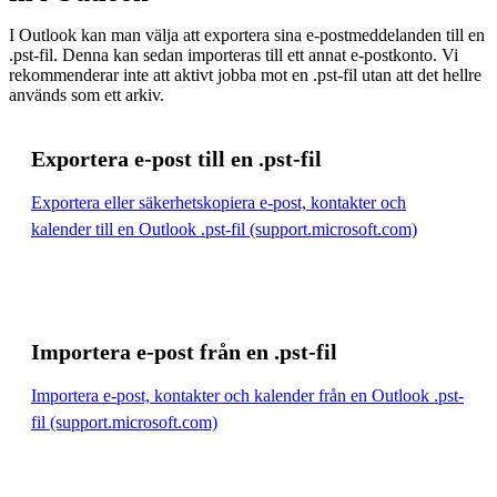
I Outlook kan man välja att exportera sina e-postmeddelanden till en
.pst-fil. Denna kan sedan importeras till ett annat e-postkonto. Vi
rekommenderar inte att aktivt jobba mot en .pst-fil utan att det hellre
används som ett arkiv.
Exportera e-post till en .pst-fil
Exportera eller säkerhetskopiera e-post, kontakter och
kalender till en Outlook .pst-fil (support.microsoft.com)
Importera e-post från en .pst-fil
Importera e-post, kontakter och kalender från en Outlook .pst-
fil (support.microsoft.com)