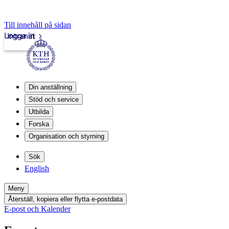
Till innehåll på sidan
Logga in
Intranät
Din anställning
Stöd och service
Utbilda
Forska
Organisation och styrning
Sök
English
Meny
Återställ, kopiera eller flytta e-postdata
E-post och Kalender