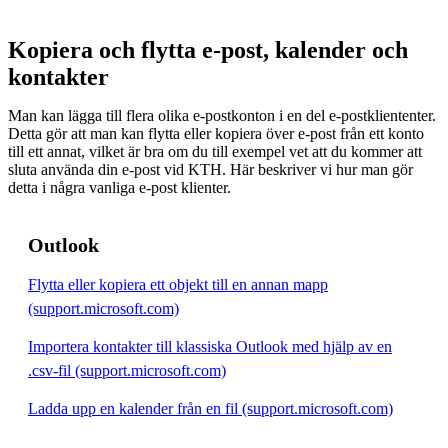
Kopiera och flytta e-post, kalender och
kontakter
Man kan lägga till flera olika e-postkonton i en del e-postkliententer.
Detta gör att man kan flytta eller kopiera över e-post från ett konto
till ett annat, vilket är bra om du till exempel vet att du kommer att
sluta använda din e-post vid KTH. Här beskriver vi hur man gör
detta i några vanliga e-post klienter.
Outlook
Flytta eller kopiera ett objekt till en annan mapp
(support.microsoft.com)
Importera kontakter till klassiska Outlook med hjälp av en
.csv-fil (support.microsoft.com)
Ladda upp en kalender från en fil (support.microsoft.com)