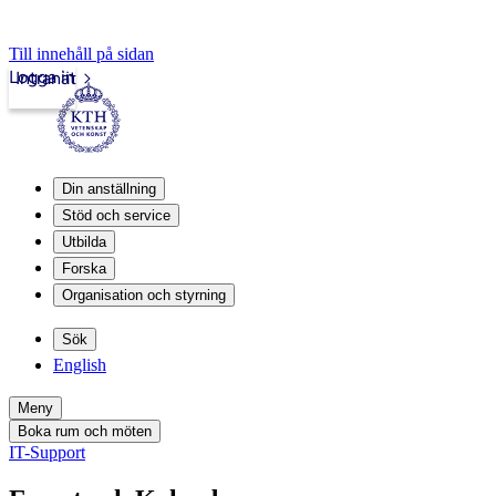
Till innehåll på sidan
Logga in
Intranät
Din anställning
Stöd och service
Utbilda
Forska
Organisation och styrning
Sök
English
Meny
Boka rum och möten
IT-Support