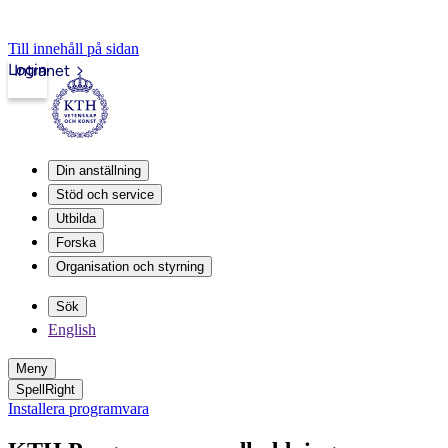
Till innehåll på sidan
Login
Intranet
Din anställning
Stöd och service
Utbilda
Forska
Organisation och styrning
Sök
English
Meny
SpellRight
Installera programvara