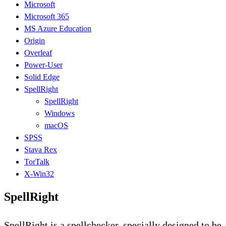
Microsoft
Microsoft 365
MS Azure Education
Origin
Overleaf
Power-User
Solid Edge
SpellRight
SpellRight
Windows
macOS
SPSS
Stava Rex
TorTalk
X-Win32
SpellRight
SpellRight is a spellchecker, specially designed to be