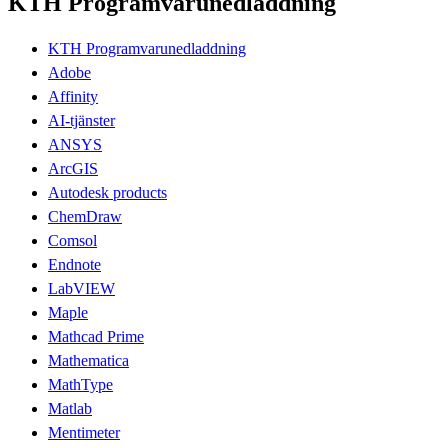
KTH Programvarunedladdning
KTH Programvarunedladdning
Adobe
Affinity
AI-tjänster
ANSYS
ArcGIS
Autodesk products
ChemDraw
Comsol
Endnote
LabVIEW
Maple
Mathcad Prime
Mathematica
MathType
Matlab
Mentimeter